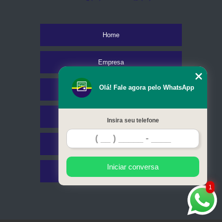
Home
Empresa
Olá! Fale agora pelo WhatsApp
Missão
Serviços
Insira seu telefone
Contato
Iniciar conversa
Mapa do site
1