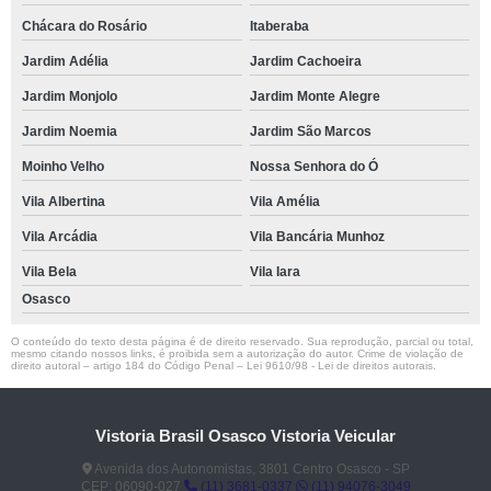
Chácara do Rosário
Itaberaba
Jardim Adélia
Jardim Cachoeira
Jardim Monjolo
Jardim Monte Alegre
Jardim Noemia
Jardim São Marcos
Moinho Velho
Nossa Senhora do Ó
Vila Albertina
Vila Amélia
Vila Arcádia
Vila Bancária Munhoz
Vila Bela
Vila Iara
Osasco
O conteúdo do texto desta página é de direito reservado. Sua reprodução, parcial ou total,
mesmo citando nossos links, é proibida sem a autorização do autor. Crime de violação de
direito autoral – artigo 184 do Código Penal –
Lei 9610/98 - Lei de direitos autorais
.
Vistoria Brasil Osasco Vistoria Veicular
Avenida dos Autonomistas, 3801 Centro Osasco - SP
CEP: 06090-027
(11) 3681-0337
(11) 94076-3049