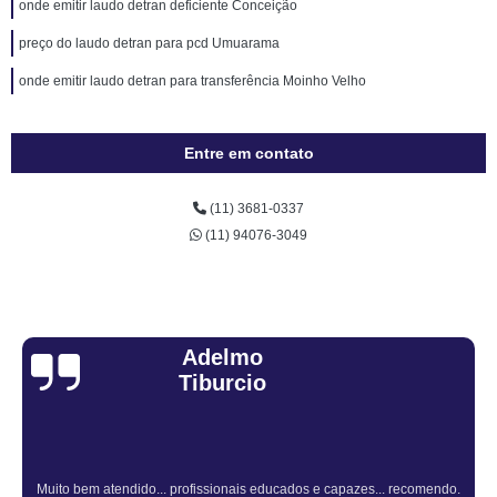
onde emitir laudo detran deficiente Conceição
preço do laudo detran para pcd Umuarama
onde emitir laudo detran para transferência Moinho Velho
Entre em contato
(11) 3681-0337
(11) 94076-3049
Sandra Fiuza
. recomendo.
Atendimento Rápido e Eficiente pelo consulto