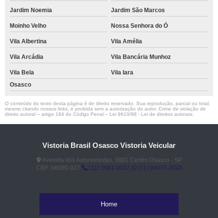
Jardim Noemia
Jardim São Marcos
Moinho Velho
Nossa Senhora do Ó
Vila Albertina
Vila Amélia
Vila Arcádia
Vila Bancária Munhoz
Vila Bela
Vila Iara
Osasco
O conteúdo do texto desta página é de direito reservado. Sua reprodução, parcial ou total,
mesmo citando nossos links, é proibida sem a autorização do autor. Crime de violação de
direito autoral – artigo 184 do Código Penal –
Lei 9610/98 - Lei de direitos autorais
.
Vistoria Brasil Osasco Vistoria Veicular
Avenida dos Autonomistas, 3801 Centro Osasco - SP
CEP: 06090-027
(11) 3681-0337
(11) 94076-3049
Home