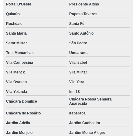
Portal D'Oeste
Presidente Altino
Quitaúna
Raposo Tavares
Rochdale
Santa Fé
Santa Maria
Santo Antônio
Setor Militar
São Pedro
Três Montanhas
Umuarama
Vila Campesina
Vila Isabel
Vila Menck
Vila Militar
Vila Osasco
Vila Yara
Vila Yolanda
km 18
Chácara Nossa Senhora
Chácara Domilice
Aparecida
Chácara do Rosário
Itaberaba
Jardim Adélia
Jardim Cachoeira
Jardim Monjolo
Jardim Monte Alegre