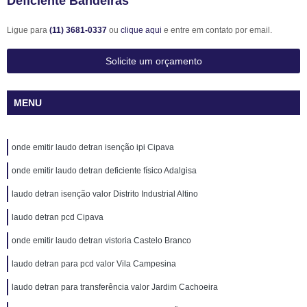
Deficiente Bandeiras
Ligue para
(11) 3681-0337
ou
clique aqui
e entre em contato por email.
Solicite um orçamento
MENU
onde emitir laudo detran isenção ipi Cipava
onde emitir laudo detran deficiente físico Adalgisa
laudo detran isenção valor Distrito Industrial Altino
laudo detran pcd Cipava
onde emitir laudo detran vistoria Castelo Branco
laudo detran para pcd valor Vila Campesina
laudo detran para transferência valor Jardim Cachoeira