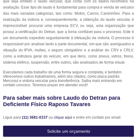
que seja emitido o laudo veicular, que conta com os dados recolhidos na
avaliação. Esse tipo de laudo é fundamental para compra e venda de veículos
das mais variadas categorias, tais como: Motos; Carros; Caminhões. Para a
realização da vistoria e, consequentemente, a obtenção do laudo veicular, é
imprescindível procurar uma empresa ECV, ou seja, uma organização que
possui a certificação do Detran, que a torna confiável para o processo. Este é
um documento expedido seguidamente à efetuação da vistoria. O processo é
responsável por analisar tanto a parte documental, em que são averiguados a
situação do IPVA, multas, o seguro obrigatório e a análise do CRV e CRLV,
como a estrutura geral do veículo, em que itens, como pneus, vidros, freios,
sistema elétrico, suspensão, entre outros, são analisados de forma visual.
Executamos cada trabalho de uma forma segura e completa, e também
oferecemos outros trabalhamos, além dos citados, como placa padrão
Mercosul e vistoria veicular para transferência. Saiba mais entrando em
contato conosco. Teremos prazer em atender você!
Para saber mais sobre Laudo do Detran para
Deficiente Físico Raposo Tavares
Ligue para
(11) 3681-0337
ou
clique aqui
e entre em contato por email.
Solicite um orçamento