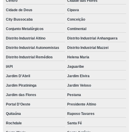
Centro
Cidade das Flores
Cidade de Deus
Cipava
City Bussocaba
Conceição
Conjunto Metalúrgicos
Continental
Distrito Industrial Altino
Distrito Industrial Anhanguera
Distrito Industrial Autonomistas
Distrito Industrial Mazzei
Distrito Industrial Remédios
Helena Maria
IAPI
Jaguaribe
Jardim D'Abril
Jardim Elvira
Jardim Piratininga
Jardim Veloso
Jardim das Flores
Pestana
Portal D'Oeste
Presidente Altino
Quitaúna
Raposo Tavares
Rochdale
Santa Fé