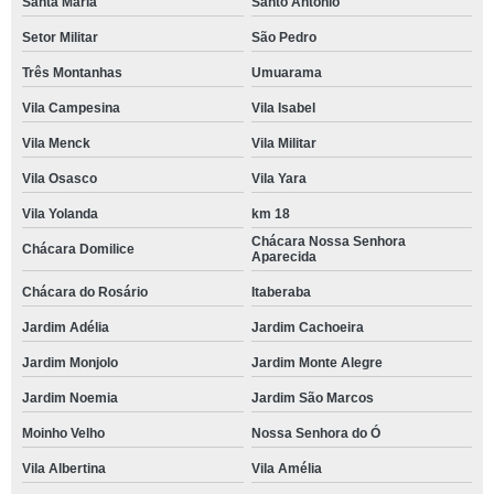
Santa Maria
Santo Antônio
Setor Militar
São Pedro
Três Montanhas
Umuarama
Vila Campesina
Vila Isabel
Vila Menck
Vila Militar
Vila Osasco
Vila Yara
Vila Yolanda
km 18
Chácara Nossa Senhora
Chácara Domilice
Aparecida
Chácara do Rosário
Itaberaba
Jardim Adélia
Jardim Cachoeira
Jardim Monjolo
Jardim Monte Alegre
Jardim Noemia
Jardim São Marcos
Moinho Velho
Nossa Senhora do Ó
Vila Albertina
Vila Amélia