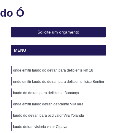
Transferência de Carros
 do Ó
ferência de Carros Blindados
erência de Carros Importados
Solicite um orçamento
oto
Laudo para Transferência de Veículo
ulos Leves
Laudo para Transferência Moto
MENU
Laudo Veicular de Transferência Veicular
audo Veicular Cautelar
Laudo Veicular Ecv
onde emitir laudo do detran para deficiente km 18
lar Moto
Laudo Veicular para Transferência
onde emitir laudo do detran para deficiente físico Bonfim
udo Veicular Transferência
Laudo Cautelar
laudo do detran para deficiente Bonança
vo
Laudo Cautelar com Restrição
onde emitir laudo detran deficiente Vila Iara
to
Laudo Cautelar de Automóveis
oto
Laudo Cautelar de Veículo
laudo do detran para pcd valor Vila Yolanda
los
Laudo Cautelar Mais Próximo
laudo detran vistoria valor Cipava