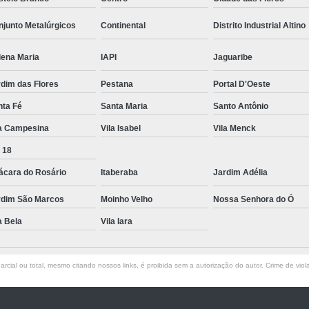
junto Metalúrgicos
Continental
Distrito Industrial Altino
lena Maria
IAPI
Jaguaribe
dim das Flores
Pestana
Portal D'Oeste
nta Fé
Santa Maria
Santo Antônio
la Campesina
Vila Isabel
Vila Menck
 18
ácara do Rosário
Itaberaba
Jardim Adélia
rdim São Marcos
Moinho Velho
Nossa Senhora do Ó
a Bela
Vila Iara
rcial ou total, mesmo citando nossos links, é proibida sem a autorização do autor. Crime de viol