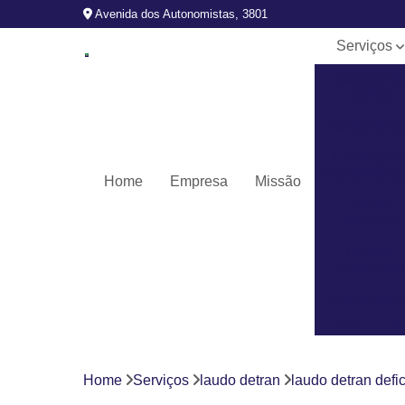
Avenida dos Autonomistas, 3801
Serviços
Caçador d
carros
Laudo detr
Laudo par
transferênci
Home
Empresa
Missão
Laudo
veicular
Laudos
cautelares
Laudos ec
Pintura de
veículos
Revistoria
Home
Serviços
laudo detran
laudo detran defi