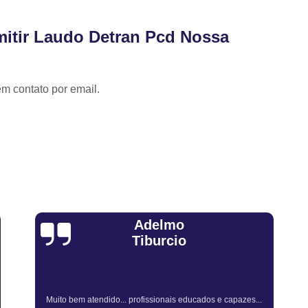
Revistoria Veicular Complet
Vistoria de Transferência pa
mitir Laudo Detran Pcd Nossa
Vistoria par
Vistoria para Tra
em contato por email.
Vistoria para Tran
Vistoria para Transferência de M
Vistoria para Transferência de Veí
Vistoria para Transferir Moto
Vistoria a Domicílio
Vistoria Ca
Vistoria Cautelar Domiciliar
Vi
Sandra Fiuza
Vistoria Veicular a Dom
Vistoria Veicular Domic
Vistoria Veicular em Casa
Empre
Vistoria Veicular Caut
Atendimento Rápido e Eficiente pelo consultor.