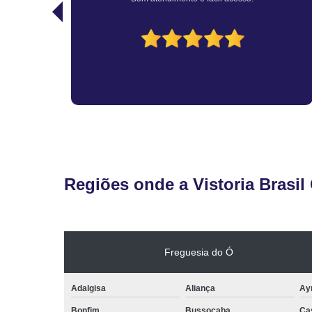
recomendo.
Regiões onde a Vistoria Brasil
Freguesia do Ó
Adalgisa
Aliança
Ay
Bonfim
Bussocaba
Ca