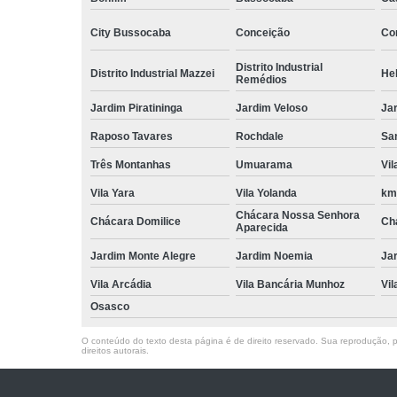
City Bussocaba
Conceição
Con
Distrito Industrial
Distrito Industrial Mazzei
He
Remédios
Jardim Piratininga
Jardim Veloso
Jar
Raposo Tavares
Rochdale
Sa
Três Montanhas
Umuarama
Vi
Vila Yara
Vila Yolanda
km
Chácara Nossa Senhora
Chácara Domilice
Ch
Aparecida
Jardim Monte Alegre
Jardim Noemia
Ja
Vila Arcádia
Vila Bancária Munhoz
Vil
Osasco
O conteúdo do texto desta página é de direito reservado. Sua reprodução, pa
direitos autorais
.