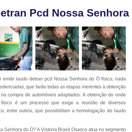
a
Laudo para 
as
Detran Pcd Nossa Senhora
Laudo para Trans
Laudo para Transf
Laudo para Transferência de M
Laudo para Transferência de Veíc
Laudo para Transferir Moto
Laudo de Qualidade Veicular
L
Laudo Veicular Gnv
Laudo Veicu
 emitir laudo detran pcd Nossa Senhora do Ó físico, nada
Laudo Veicular para Venda
La
redenciadas, que farão todas as etapas inerentes à obtenção
Laudo Cautelar Automoti
 na compra de automóveis adaptados. A obtenção do onde
físico é um processo que exige a reunião de diversos
Laudo Cautelar Comple
o, entre outros, que possibilitam a homologação do laudo
Laudo Cautelar de M
Laudo Cautelar de Veícu
sa Senhora do Ó? A Vistoria Brasil Osasco atua no segmento