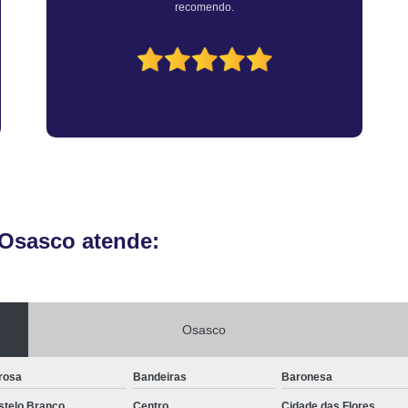
Vistoria Veicular de Empre
Vistoria Veicular De
Vistoria Veicular para Transferênc
 Osasco atende:
Osasco
rosa
Bandeiras
Baronesa
stelo Branco
Centro
Cidade das Flores