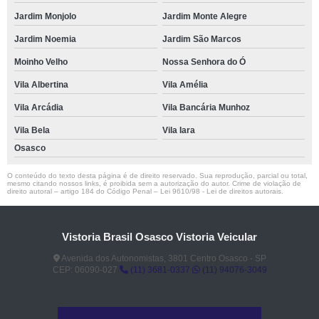
Jardim Monjolo
Jardim Monte Alegre
Jardim Noemia
Jardim São Marcos
Moinho Velho
Nossa Senhora do Ó
Vila Albertina
Vila Amélia
Vila Arcádia
Vila Bancária Munhoz
Vila Bela
Vila Iara
Osasco
O conteúdo do texto desta página é de direito reservado. Sua reprodução, parcial ou total,
mesmo citando nossos links, é proibida sem a autorização do autor. Crime de violação de
direito autoral – artigo 184 do Código Penal –
Lei 9610/98 - Lei de direitos autorais
.
Vistoria Brasil Osasco Vistoria Veicular
Avenida dos Autonomistas, 3801 Centro Osasco - SP
CEP: 06090-027
(11) 3681-0337
(11) 94076-3049