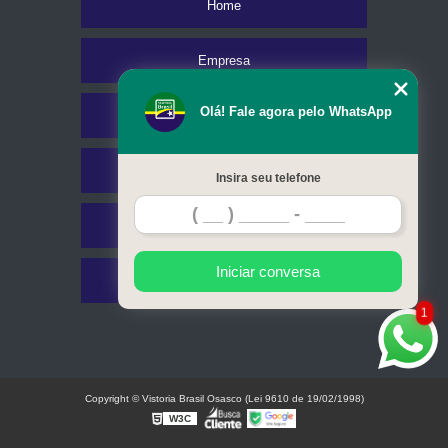
Home
Empresa
Olá! Fale agora pelo WhatsApp
Missão
Serviços
Insira seu telefone
Contato
Iniciar conversa
Mapa do site
1
Copyright © Vistoria Brasil Osasco (Lei 9610 de 19/02/1998)
W3C