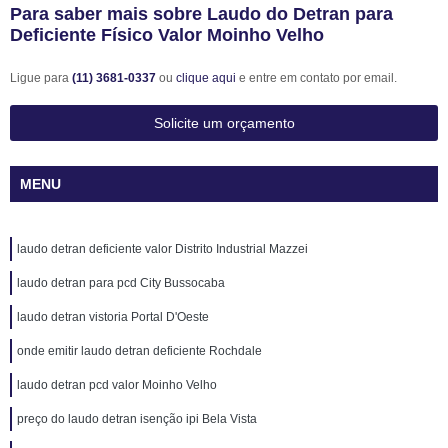
Para saber mais sobre Laudo do Detran para
Deficiente Físico Valor Moinho Velho
Ligue para
(11) 3681-0337
ou
clique aqui
e entre em contato por email.
Solicite um orçamento
MENU
laudo detran deficiente valor Distrito Industrial Mazzei
laudo detran para pcd City Bussocaba
laudo detran vistoria Portal D'Oeste
onde emitir laudo detran deficiente Rochdale
laudo detran pcd valor Moinho Velho
preço do laudo detran isenção ipi Bela Vista