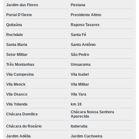
Jardim das Flores
Pestana
Portal D'Oeste
Presidente Altino
Quitaúna
Raposo Tavares
Rochdale
Santa Fé
Santa Maria
Santo Antônio
Setor Militar
São Pedro
Três Montanhas
Umuarama
Vila Campesina
Vila Isabel
Vila Menck
Vila Militar
Vila Osasco
Vila Yara
Vila Yolanda
km 18
Chácara Nossa Senhora
Chácara Domilice
Aparecida
Chácara do Rosário
Itaberaba
Jardim Adélia
Jardim Cachoeira