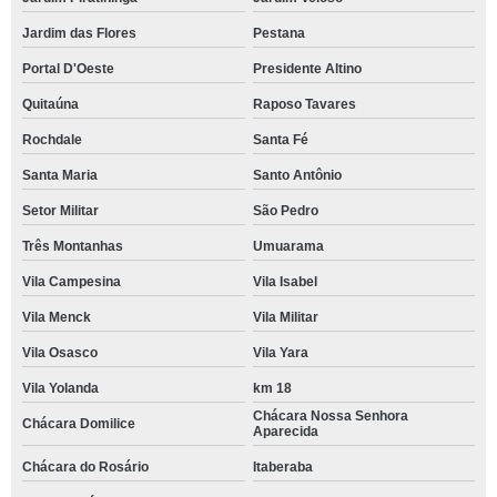
Jardim das Flores
Pestana
Portal D'Oeste
Presidente Altino
Quitaúna
Raposo Tavares
Rochdale
Santa Fé
Santa Maria
Santo Antônio
Setor Militar
São Pedro
Três Montanhas
Umuarama
Vila Campesina
Vila Isabel
Vila Menck
Vila Militar
Vila Osasco
Vila Yara
Vila Yolanda
km 18
Chácara Nossa Senhora
Chácara Domilice
Aparecida
Chácara do Rosário
Itaberaba