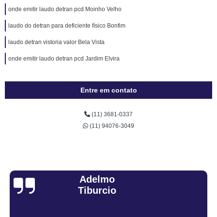
onde emitir laudo detran pcd Moinho Velho
laudo do detran para deficiente físico Bonfim
laudo detran vistoria valor Bela Vista
onde emitir laudo detran pcd Jardim Elvira
Entre em contato
(11) 3681-0337
(11) 94076-3049
Sandra Fiuza