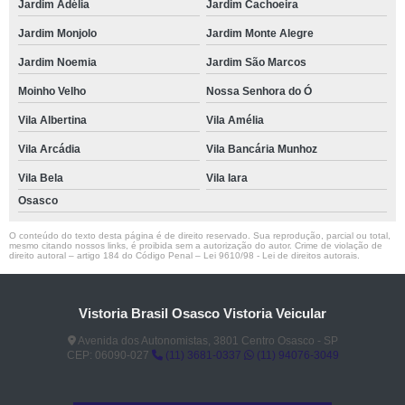
Jardim Adélia
Jardim Cachoeira
Jardim Monjolo
Jardim Monte Alegre
Jardim Noemia
Jardim São Marcos
Moinho Velho
Nossa Senhora do Ó
Vila Albertina
Vila Amélia
Vila Arcádia
Vila Bancária Munhoz
Vila Bela
Vila Iara
Osasco
O conteúdo do texto desta página é de direito reservado. Sua reprodução, parcial ou total,
mesmo citando nossos links, é proibida sem a autorização do autor. Crime de violação de
direito autoral – artigo 184 do Código Penal –
Lei 9610/98 - Lei de direitos autorais
.
Vistoria Brasil Osasco Vistoria Veicular
Avenida dos Autonomistas, 3801 Centro Osasco - SP
CEP: 06090-027
(11) 3681-0337
(11) 94076-3049