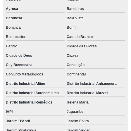
Ayrosa
Bandeiras
Baronesa
Bela Vista
Bonança
Bonfim
Bussocaba
Castelo Branco
Centro
Cidade das Flores
Cidade de Deus
Cipava
City Bussocaba
Conceição
Conjunto Metalúrgicos
Continental
Distrito Industrial Altino
Distrito Industrial Anhanguera
Distrito Industrial Autonomistas
Distrito Industrial Mazzei
Distrito Industrial Remédios
Helena Maria
IAPI
Jaguaribe
Jardim D'Abril
Jardim Elvira
Jardim Piratininga
Jardim Veloso