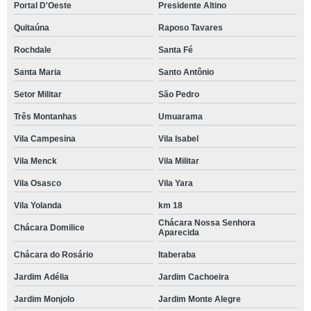
Portal D'Oeste
Presidente Altino
Quitaúna
Raposo Tavares
Rochdale
Santa Fé
Santa Maria
Santo Antônio
Setor Militar
São Pedro
Três Montanhas
Umuarama
Vila Campesina
Vila Isabel
Vila Menck
Vila Militar
Vila Osasco
Vila Yara
Vila Yolanda
km 18
Chácara Nossa Senhora
Chácara Domilice
Aparecida
Chácara do Rosário
Itaberaba
Jardim Adélia
Jardim Cachoeira
Jardim Monjolo
Jardim Monte Alegre