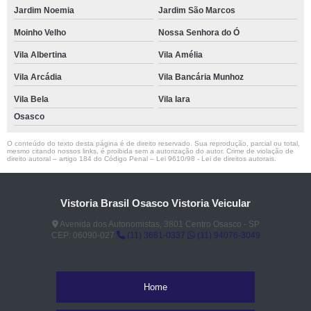
Jardim Noemia
Jardim São Marcos
Moinho Velho
Nossa Senhora do Ó
Vila Albertina
Vila Amélia
Vila Arcádia
Vila Bancária Munhoz
Vila Bela
Vila Iara
Osasco
O conteúdo do texto desta página é de direito reservado. Sua reprodução, parcial ou total,
mesmo citando nossos links, é proibida sem a autorização do autor. Crime de violação de
direito autoral – artigo 184 do Código Penal –
Lei 9610/98 - Lei de direitos autorais
.
Vistoria Brasil Osasco Vistoria Veicular
Avenida dos Autonomistas, 3801 Centro Osasco - SP
CEP: 06090-027
(11) 3681-0337
(11) 94076-3049
Home