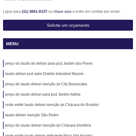
Ligue para
(11) 3681-0337
ou
clique aqui
e entre em contato por email.
Solicite um orçamento
MENU
preço do laudo do detran para pcd Jardim das Flores
laudo detran pcd valor Distrito Industrial Mazzei
preço do laudo detran isenção ipi City Bussocaba
preço do laudo detran para pcd Jardim Adélia
onde emitir laudo detran isenção ipi Chácara do Rosário
laudo detran isenção São Pedro
preço do laudo detran isenção ipi Chácara Domilice
onde emitir laudo detran deficiente físico Vila Arcádia