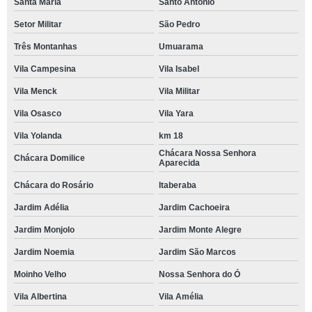
Santa Maria
Santo Antônio
Setor Militar
São Pedro
Três Montanhas
Umuarama
Vila Campesina
Vila Isabel
Vila Menck
Vila Militar
Vila Osasco
Vila Yara
Vila Yolanda
km 18
Chácara Nossa Senhora
Chácara Domilice
Aparecida
Chácara do Rosário
Itaberaba
Jardim Adélia
Jardim Cachoeira
Jardim Monjolo
Jardim Monte Alegre
Jardim Noemia
Jardim São Marcos
Moinho Velho
Nossa Senhora do Ó
Vila Albertina
Vila Amélia