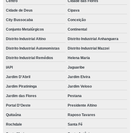
Centro
Cidade das Flores
Cidade de Deus
Cipava
City Bussocaba
Conceição
Conjunto Metalúrgicos
Continental
Distrito Industrial Altino
Distrito Industrial Anhanguera
Distrito Industrial Autonomistas
Distrito Industrial Mazzei
Distrito Industrial Remédios
Helena Maria
IAPI
Jaguaribe
Jardim D'Abril
Jardim Elvira
Jardim Piratininga
Jardim Veloso
Jardim das Flores
Pestana
Portal D'Oeste
Presidente Altino
Quitaúna
Raposo Tavares
Rochdale
Santa Fé