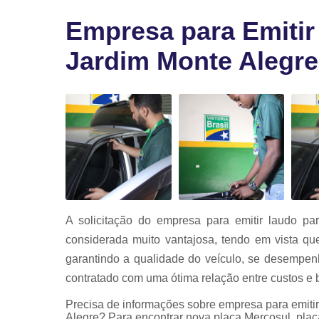
Vistoria par
transferênci
Empresa para Emitir
Vistoria
veicular
Jardim Monte Alegre
Vistorias
veiculares
A solicitação do empresa para emitir laudo pa
considerada muito vantajosa, tendo em vista que
garantindo a qualidade do veículo, se desempen
contratado com uma ótima relação entre custos e b
Precisa de informações sobre empresa para emitir
Alegre? Para encontrar nova placa Mercosul, plac