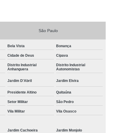
sa
Vistoria Veicular de Transferência
tran
Vistoria Veicular Laudo
ia Veicular
Vistoria Veicular Transferência
São Paulo
Bela Vista
Bonança
Cidade de Deus
Cipava
Distrito Industrial
Distrito Industrial
Anhanguera
Autonomistas
Jardim D'Abril
Jardim Elvira
Presidente Altino
Quitaúna
Setor Militar
São Pedro
Vila Militar
Vila Osasco
Jardim Cachoeira
Jardim Monjolo