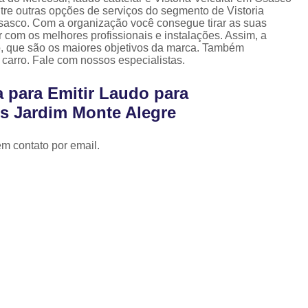
Laudo Cautelar para Auto
 entre outras opções de serviços do segmento de Vistoria
 Osasco. Com a organização você consegue tirar as suas
Laudo Cautelar Veicular
L
 com os melhores profissionais e instalações. Assim, a
o, que são os maiores objetivos da marca. Também
Laudo de Ecv para Veículo
arro. Fale com nossos especialistas.
Laudo Ecv de Veículo
Laudo Ec
 para Emitir Laudo para
Laudo Ecv para Veículo
L
es Jardim Monte Alegre
Laudo Fotográfico Ecv
em contato por email.
Laudo Cautelar com Pin
Pintura de Automóveis
Pintur
Pintura de Veículo
Pintura para 
Repintura Veicular
Vistoria d
Revistoria de Carro
Revi
Revistoria de Veiculo Apreendido
Revistoria do Detran
Revistoria