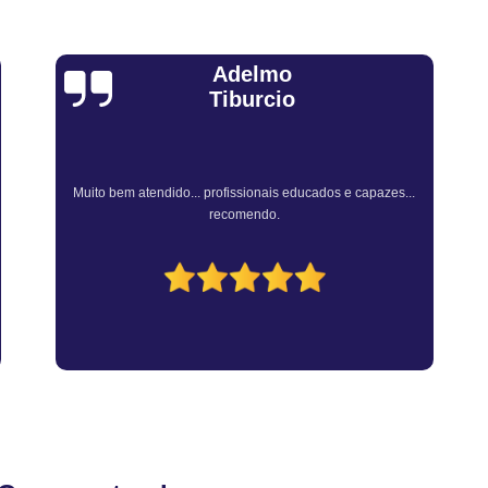
Revistoria Veicular Complet
Vistoria de Transferência pa
Vistoria par
Sandra Fiuza
Vistoria para Tra
Vistoria para Tran
Vistoria para Transferência de M
Atendimento Rápido e Eficiente pelo consultor.
Vistoria para Transferência de Veí
Vistoria para Transferir Moto
Vistoria a Domicílio
Vistoria Ca
Vistoria Cautelar Domiciliar
Vi
Vistoria Veicular a Dom
Vistoria Veicular Domic
Vistoria Veicular em Casa
Empre
Vistoria Veicular Caut