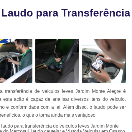
a
Laudo para 
as
 Laudo para Transferência
Laudo para Trans
Laudo para Transf
Laudo para Transferência de M
Laudo para Transferência de Veíc
Laudo para Transferir Moto
Laudo de Qualidade Veicular
L
Laudo Veicular Gnv
Laudo Veicu
Laudo Veicular para Venda
La
ra transferência de veículos leves Jardim Monte Alegre é
Laudo Cautelar Automoti
 esta ação é capaz de analisar diversos itens do veículo,
Laudo Cautelar Comple
ho e conformidade com a lei. Além disso, o laudo pode ser
Laudo Cautelar de M
enefícios, o que o torna ainda mais vantajoso.
Laudo Cautelar de Veícu
 laudo para transferência de veículos leves Jardim Monte
a do Mercosul, laudo cautelar e Vistoria Veicular em Osasco