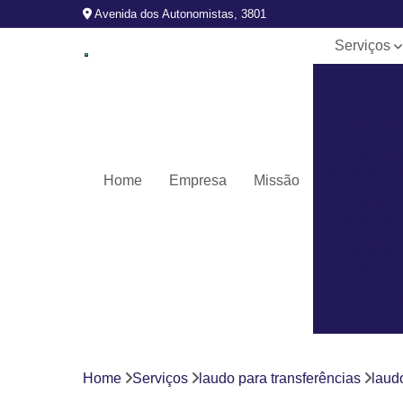
Avenida dos Autonomistas, 3801
Serviços
Caçador d
carros
Laudo detr
Laudo par
transferênci
Home
Empresa
Missão
Laudo
veicular
Laudos
cautelares
Laudos ec
Pintura de
veículos
Revistoria
Home
Serviços
laudo para transferências
laud