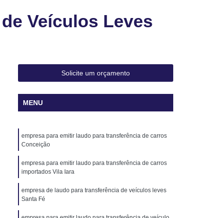
Transferência de Carros
 de Veículos Leves
ferência de Carros Blindados
erência de Carros Importados
oto
Laudo para Transferência de Veículo
ulos Leves
Laudo para Transferência Moto
Solicite um orçamento
Laudo Veicular de Transferência Veicular
MENU
audo Veicular Cautelar
Laudo Veicular Ecv
lar Moto
Laudo Veicular para Transferência
empresa para emitir laudo para transferência de carros
udo Veicular Transferência
Laudo Cautelar
Conceição
vo
Laudo Cautelar com Restrição
empresa para emitir laudo para transferência de carros
to
Laudo Cautelar de Automóveis
importados Vila Iara
oto
Laudo Cautelar de Veículo
empresa de laudo para transferência de veículos leves
Santa Fé
los
Laudo Cautelar Mais Próximo
empresa para emitir laudo para transferência de veículo