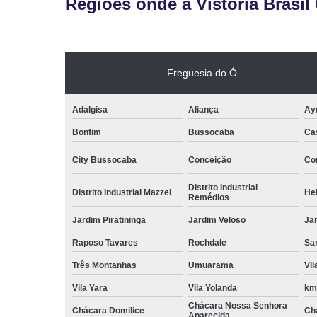
Regiões onde a Vistoria Brasil
Freguesia do Ó
Adalgisa
Aliança
Ay
Bonfim
Bussocaba
Ca
City Bussocaba
Conceição
Con
Distrito Industrial
Distrito Industrial Mazzei
He
Remédios
Jardim Piratininga
Jardim Veloso
Jar
Raposo Tavares
Rochdale
Sa
Três Montanhas
Umuarama
Vi
Vila Yara
Vila Yolanda
km
Chácara Nossa Senhora
Chácara Domilice
Ch
Aparecida