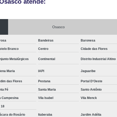
 Osasco atende:
Vistoria Veicular de Empre
Vistoria Veicular De
Vistoria Veicular para Transferênc
Osasco
rosa
Bandeiras
Baronesa
stelo Branco
Centro
Cidade das Flores
junto Metalúrgicos
Continental
Distrito Industrial Altino
lena Maria
IAPI
Jaguaribe
dim das Flores
Pestana
Portal D'Oeste
nta Fé
Santa Maria
Santo Antônio
la Campesina
Vila Isabel
Vila Menck
 18
ácara do Rosário
Itaberaba
Jardim Adélia