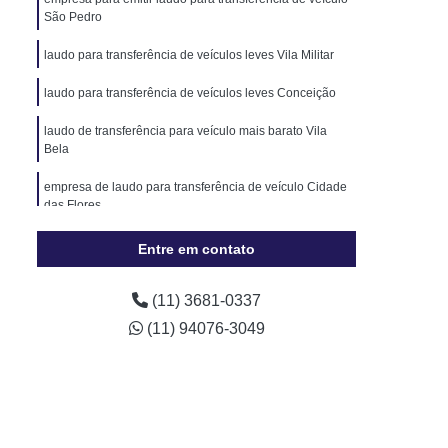
móveis
Laudo Cautelar para Carros
São Pedro
audo de Ecv
Laudo de Ecv para Carro
laudo para transferência de veículos leves Vila Militar
Laudo Ecv
Laudo Ecv de Carro
laudo para transferência de veículos leves Conceição
v para Carro
Laudo Ecv para Transferência
laudo de transferência para veículo mais barato Vila
audo Ecv Veicular
Laudo Ecv Veículo
Bela
Analise de Pintura Automotiva
empresa de laudo para transferência de veículo Cidade
das Flores
tura Veicular
Pintura Automotiva
laudo de transferência para veículo Distrito Industrial
a de Automóveis Preços
Pintura de Carros
Entre em contato
Altino
Carros
Pintura Veicular
Pinturas de Carros
laudo para transferência de carros importados Aliança
(11) 3681-0337
e Pintura Automotiva
Revistoria Completa
(11) 94076-3049
storia de Moto
Revistoria de Veículo
Revistoria de Veiculo por Infração de Trânsito
 por Infração de Transito
Revistoria Veicular