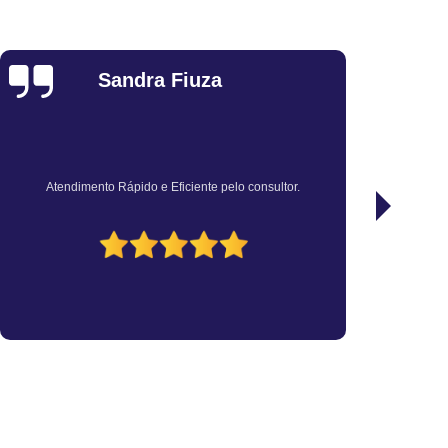
a
Vistoria de Transferência para Moto
ra Veículo
Vistoria para Transferência
Christian Salgado da
a Transferência de Carros
Silva
nsferência de Carros Blindados
sferência de Carros Importados
oto
Vistoria para Transferência de Veículo
Ótimo atendimento, rápido e preço justo.
culos Leves
Vistoria para Transferência Moto
Vistoria Veicular para Transferência
utelar a Domicílio
Vistoria Cautelar Delivery
storia Cautelar Domicílio
Vistoria Delivery
icílio
Vistoria Veicular Delivery
iliar
Vistoria Veicular Domicílio
sa de Vistoria Veicular
Vistoria de Veículos
elar
Vistoria Veicular Completa