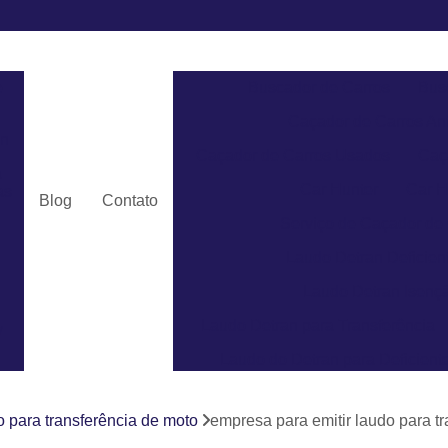
e
Buscador de Carros
Bus
Caçador de Carros An
an
Caçador de Carros Usados
Caç
a
Car Hunter
Car H
as
Blog
Contato
Serviço de Caçador de
Laudo Detran Deficient
Laudo Detran Isençã
Laudo Detran para Transferência
v
Laudo do Detran para Deficient
Laudo do Detran para Pcd
o para transferência de moto
empresa para emitir laudo para t
Laudo de Transferência par