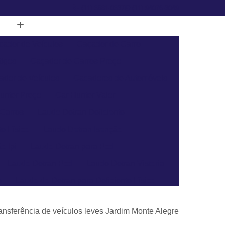
(11) 3681-0337
(11) 94076-3049
cador de Veículos
Caçador de Carro
tigos
Caçador de Carros Preço
ador de Veículos
Cacadores de Automóveis
unter Preço
Car Hunter Valor
 Carros
Laudo Detran Deficiente
e Físico
Laudo Detran Isenção
o Ipi
Laudo Detran para Pcd
Laudo Detran Pcd
Laudo Detran Vistoria
e
Laudo do Detran para Deficiente Físico
Laudo de Transferência para Moto
ransferência de veículos leves Jardim Monte Alegre
a Veículo
Laudo para Transferência