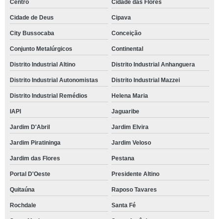
Centro
Cidade das Flores
Cidade de Deus
Cipava
City Bussocaba
Conceição
Conjunto Metalúrgicos
Continental
Distrito Industrial Altino
Distrito Industrial Anhanguera
Distrito Industrial Autonomistas
Distrito Industrial Mazzei
Distrito Industrial Remédios
Helena Maria
IAPI
Jaguaribe
Jardim D'Abril
Jardim Elvira
Jardim Piratininga
Jardim Veloso
Jardim das Flores
Pestana
Portal D'Oeste
Presidente Altino
Quitaúna
Raposo Tavares
Rochdale
Santa Fé