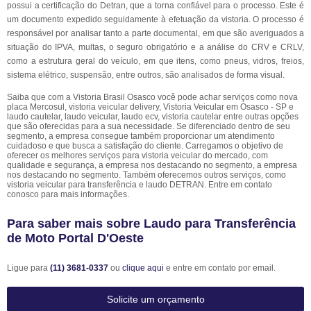
possui a certificação do Detran, que a torna confiável para o processo. Este é
um documento expedido seguidamente à efetuação da vistoria. O processo é
responsável por analisar tanto a parte documental, em que são averiguados a
situação do IPVA, multas, o seguro obrigatório e a análise do CRV e CRLV,
como a estrutura geral do veículo, em que itens, como pneus, vidros, freios,
sistema elétrico, suspensão, entre outros, são analisados de forma visual.
Saiba que com a Vistoria Brasil Osasco você pode achar serviços como nova
placa Mercosul, vistoria veicular delivery, Vistoria Veicular em Osasco - SP e
laudo cautelar, laudo veicular, laudo ecv, vistoria cautelar entre outras opções
que são oferecidas para a sua necessidade. Se diferenciado dentro de seu
segmento, a empresa consegue também proporcionar um atendimento
cuidadoso e que busca a satisfação do cliente. Carregamos o objetivo de
oferecer os melhores serviços para vistoria veicular do mercado, com
qualidade e segurança, a empresa nos destacando no segmento, a empresa
nos destacando no segmento. Também oferecemos outros serviços, como
vistoria veicular para transferência e laudo DETRAN. Entre em contato
conosco para mais informações.
Para saber mais sobre Laudo para Transferência
de Moto Portal D'Oeste
Ligue para
(11) 3681-0337
ou
clique aqui
e entre em contato por email.
Solicite um orçamento