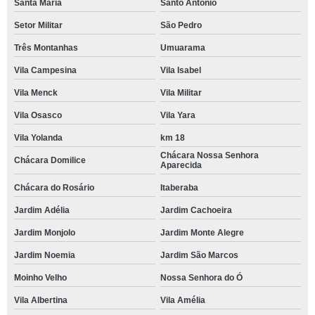
Santa Maria
Santo Antônio
Setor Militar
São Pedro
Três Montanhas
Umuarama
Vila Campesina
Vila Isabel
Vila Menck
Vila Militar
Vila Osasco
Vila Yara
Vila Yolanda
km 18
Chácara Nossa Senhora
Chácara Domilice
Aparecida
Chácara do Rosário
Itaberaba
Jardim Adélia
Jardim Cachoeira
Jardim Monjolo
Jardim Monte Alegre
Jardim Noemia
Jardim São Marcos
Moinho Velho
Nossa Senhora do Ó
Vila Albertina
Vila Amélia