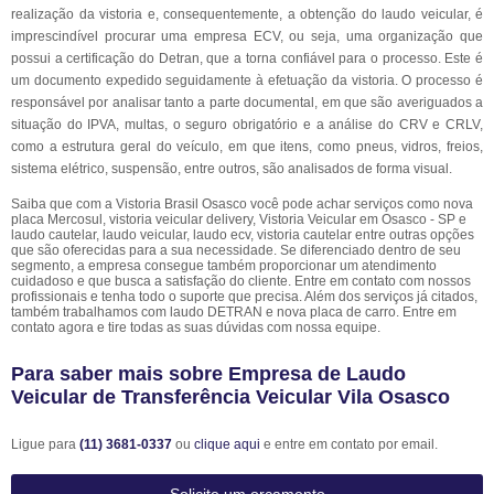
realização da vistoria e, consequentemente, a obtenção do laudo veicular, é
imprescindível procurar uma empresa ECV, ou seja, uma organização que
possui a certificação do Detran, que a torna confiável para o processo. Este é
um documento expedido seguidamente à efetuação da vistoria. O processo é
responsável por analisar tanto a parte documental, em que são averiguados a
situação do IPVA, multas, o seguro obrigatório e a análise do CRV e CRLV,
como a estrutura geral do veículo, em que itens, como pneus, vidros, freios,
sistema elétrico, suspensão, entre outros, são analisados de forma visual.
Saiba que com a Vistoria Brasil Osasco você pode achar serviços como nova
placa Mercosul, vistoria veicular delivery, Vistoria Veicular em Osasco - SP e
laudo cautelar, laudo veicular, laudo ecv, vistoria cautelar entre outras opções
que são oferecidas para a sua necessidade. Se diferenciado dentro de seu
segmento, a empresa consegue também proporcionar um atendimento
cuidadoso e que busca a satisfação do cliente. Entre em contato com nossos
profissionais e tenha todo o suporte que precisa. Além dos serviços já citados,
também trabalhamos com laudo DETRAN e nova placa de carro. Entre em
contato agora e tire todas as suas dúvidas com nossa equipe.
Para saber mais sobre Empresa de Laudo
Veicular de Transferência Veicular Vila Osasco
Ligue para
(11) 3681-0337
ou
clique aqui
e entre em contato por email.