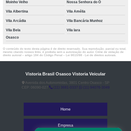
Moinho Velho
Nossa Senhora do Ó
Vila Albertina
Vila Amélia
Vila Arcádia
Vila Bancária Munhoz
Vila Bela
Vila Iara
Osasco
O conteúdo do texto desta página é de direito reservado. Sua reprodução, parcial ou total,
mesmo citando nossos links, é proibida sem a autorização do autor. Crime de violação de
direito autoral – artigo 184 do Código Penal –
Lei 9610/98 - Lei de direitos autorais
.
Vistoria Brasil Osasco Vistoria Veicular
Avenida dos Autonomistas, 3801 Centro Osasco - SP
CEP: 06090-027
(11) 3681-0337
(11) 94076-3049
Home
Empresa