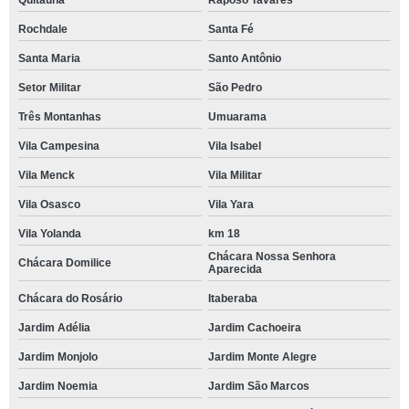
Quitaúna
Raposo Tavares
Rochdale
Santa Fé
Santa Maria
Santo Antônio
Setor Militar
São Pedro
Três Montanhas
Umuarama
Vila Campesina
Vila Isabel
Vila Menck
Vila Militar
Vila Osasco
Vila Yara
Vila Yolanda
km 18
Chácara Nossa Senhora
Chácara Domilice
Aparecida
Chácara do Rosário
Itaberaba
Jardim Adélia
Jardim Cachoeira
Jardim Monjolo
Jardim Monte Alegre
Jardim Noemia
Jardim São Marcos