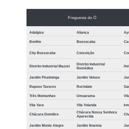
Freguesia do Ó
Adalgisa
Aliança
Ay
Bonfim
Bussocaba
Ca
City Bussocaba
Conceição
Con
Distrito Industrial
Distrito Industrial Mazzei
He
Remédios
Jardim Piratininga
Jardim Veloso
Jar
Raposo Tavares
Rochdale
Sa
Três Montanhas
Umuarama
Vi
Vila Yara
Vila Yolanda
km
Chácara Nossa Senhora
Chácara Domilice
Ch
Aparecida
Jardim Monte Alegre
Jardim Noemia
Ja