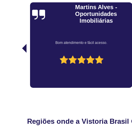
Martins Alves -
o da
Oportunidades
Imobiliárias
Bom atendimento e fácil acesso.
Regiões onde a Vistoria Brasil