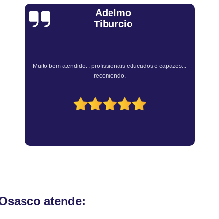
Revistoria Veicular Complet
Adelmo
Vistoria de Transferência pa
Tiburcio
Vistoria par
Vistoria para Tra
Muito bem atendido... profissionais educados e capazes...
Vistoria para Tran
recomendo.
Vistoria para Transferência de M
Vistoria para Transferência de Veí
Vistoria para Transferir Moto
Vistoria a Domicílio
Vistoria Ca
Vistoria Cautelar Domiciliar
Vi
Vistoria Veicular a Dom
Vistoria Veicular Domic
 Osasco atende:
Vistoria Veicular em Casa
Empre
Vistoria Veicular Caut