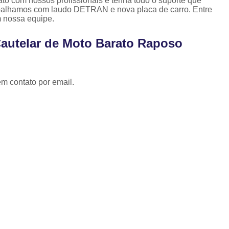
ato com nossos profissionais e tenha todo o suporte que
Laudo Cautelar para Auto
rabalhamos com laudo DETRAN e nova placa de carro. Entre
m nossa equipe.
Laudo Cautelar Veicular
L
Laudo de Ecv para Veículo
Cautelar de Moto Barato Raposo
Laudo Ecv de Veículo
Laudo Ec
Laudo Ecv para Veículo
L
em contato por email.
Laudo Fotográfico Ecv
Laudo Cautelar com Pin
Pintura de Automóveis
Pintur
Pintura de Veículo
Pintura para 
Repintura Veicular
Vistoria d
Revistoria de Carro
Revi
Revistoria de Veiculo Apreendido
Revistoria do Detran
Revistoria