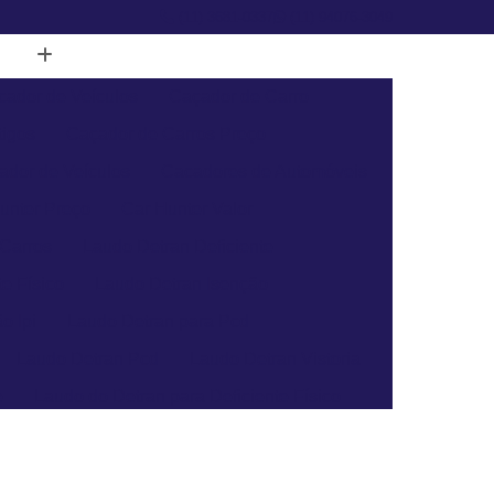
(11) 3681-0337
(11) 94076-3049
cador de Veículos
Caçador de Carro
tigos
Caçador de Carros Preço
ador de Veículos
Cacadores de Automóveis
unter Preço
Car Hunter Valor
 Carros
Laudo Detran Deficiente
e Físico
Laudo Detran Isenção
o Ipi
Laudo Detran para Pcd
Laudo Detran Pcd
Laudo Detran Vistoria
e
Laudo do Detran para Deficiente Físico
Laudo de Transferência para Moto
a Veículo
Laudo para Transferência