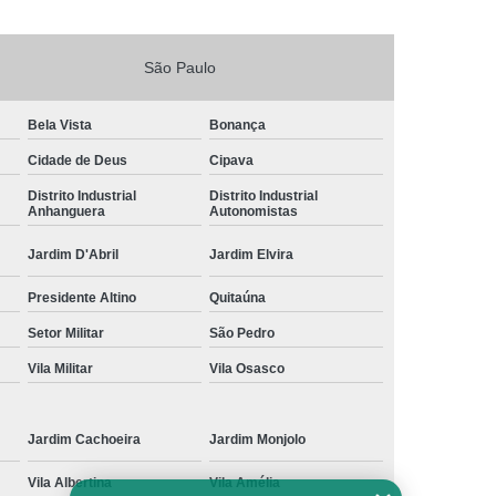
sa
Vistoria Veicular de Transferência
São Paulo
tran
Vistoria Veicular Laudo
ia Veicular
Vistoria Veicular Transferência
Bela Vista
Bonança
Cidade de Deus
Cipava
Distrito Industrial
Distrito Industrial
Anhanguera
Autonomistas
Jardim D'Abril
Jardim Elvira
Presidente Altino
Quitaúna
Setor Militar
São Pedro
Vila Militar
Vila Osasco
Jardim Cachoeira
Jardim Monjolo
Vila Albertina
Vila Amélia