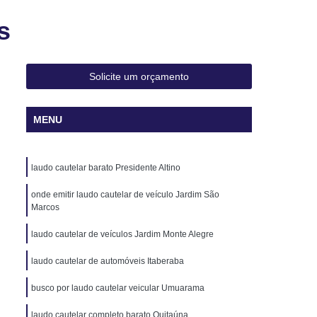
Transferência de Carros
s
ferência de Carros Blindados
erência de Carros Importados
Solicite um orçamento
oto
Laudo para Transferência de Veículo
ulos Leves
Laudo para Transferência Moto
MENU
Laudo Veicular de Transferência Veicular
audo Veicular Cautelar
Laudo Veicular Ecv
laudo cautelar barato Presidente Altino
lar Moto
Laudo Veicular para Transferência
onde emitir laudo cautelar de veículo Jardim São
udo Veicular Transferência
Laudo Cautelar
Marcos
vo
Laudo Cautelar com Restrição
laudo cautelar de veículos Jardim Monte Alegre
to
Laudo Cautelar de Automóveis
laudo cautelar de automóveis Itaberaba
oto
Laudo Cautelar de Veículo
busco por laudo cautelar veicular Umuarama
los
Laudo Cautelar Mais Próximo
laudo cautelar completo barato Quitaúna