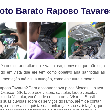
a
Laudo para 
as
oto Barato Raposo Tavare
Laudo para Trans
Laudo para Transf
Laudo para Transferência de M
Laudo para Transferência de Veíc
Laudo para Transferir Moto
Laudo de Qualidade Veicular
L
Laudo Veicular Gnv
Laudo Veicu
 é considerado altamente vantajoso, e mesmo que não seja
Laudo Veicular para Venda
La
endo em vista que ele tem como objetivo analisar todas as
Laudo Cautelar Automoti
cumentação até a sua atuação, como estrutura e motor.
Laudo Cautelar Comple
Raposo Tavares? Para encontrar nova placa Mercosul, placa
Osasco - SP, laudo ecv, vistoria cautelar, laudo veicular,
Laudo Cautelar de M
storia Veicular, você pode contar com a Vistoria Brasil
s suas dúvidas sobre os serviços do ramo, além de contar
Laudo Cautelar de Veícu
m, a empresa conquista sua confiança e sua satisfação, que