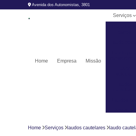
Avenida dos Autonomistas, 3801
Serviços
Caçador d
carros
Laudo detr
Laudo par
transferênci
Home
Empresa
Missão
Laudo
veicular
Laudos
cautelares
Laudos ec
Pintura de
veículos
Revistoria
Home
Serviços
laudos cautelares
laudo cautel