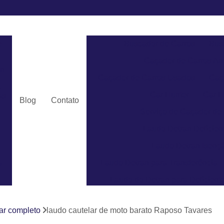
e
Buscador de Carros
Bus
Caçador de Carros An
an
Caçador de Carros Usados
Caç
a
Car Hunter
Car H
as
Blog
Contato
Serviço de Caçador de
Laudo Detran Deficient
Laudo Detran Isençã
Laudo Detran para Transferência
v
Laudo do Detran para Deficient
Laudo do Detran para Pcd
ar completo
laudo cautelar de moto barato Raposo Tavares
Laudo de Transferência par