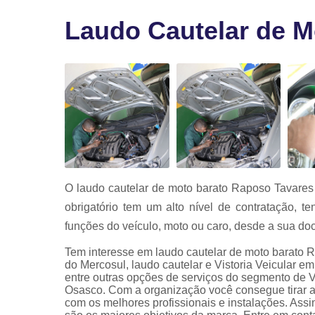
Vistoria par
transferênci
Laudo Cautelar de M
Vistoria
veicular
Vistorias
veiculares
O laudo cautelar de moto barato Raposo Tavares
obrigatório tem um alto nível de contratação, t
funções do veículo, moto ou caro, desde a sua do
Tem interesse em laudo cautelar de moto barato 
do Mercosul, laudo cautelar e Vistoria Veicular em 
entre outras opções de serviços do segmento de Vi
Osasco. Com a organização você consegue tirar a
com os melhores profissionais e instalações. Assi