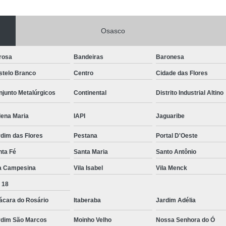
Vistoria Veicular de Empre
Osasco
Vistoria Veicular De
Vistoria Veicular para Transferênc
rosa
Bandeiras
Baronesa
stelo Branco
Centro
Cidade das Flores
junto Metalúrgicos
Continental
Distrito Industrial Altino
lena Maria
IAPI
Jaguaribe
dim das Flores
Pestana
Portal D'Oeste
nta Fé
Santa Maria
Santo Antônio
la Campesina
Vila Isabel
Vila Menck
 18
ácara do Rosário
Itaberaba
Jardim Adélia
rdim São Marcos
Moinho Velho
Nossa Senhora do Ó