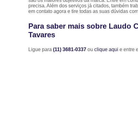
são os maiores objetivos da marca. Entre em cont
precisa. Além dos serviços já citados, também t
em contato agora e tire todas as suas dúvidas co
Para saber mais sobre Laudo 
Tavares
Ligue para
(11) 3681-0337
ou
clique aqui
e entre 