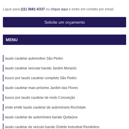
Ligue para
(11) 3681-0337
ou
clique aqui
e entre em contato por email.
Solicite um orçamento
MENU
laudo cautelar automotivo São Pedro
laudo cautelar veicular barato Jardim Monjolo
busco por laudo cautelar completo São Pedro
laudo cautelar mais próximo Jardim das Flores
busco por laudo cautelar de moto Conceição
onde emitir laudo cautelar de automóveis Rochdale
laudo cautelar de automóveis barato Quitaúna
laudo cautelar de veículo barato Distrito Industrial Remédios