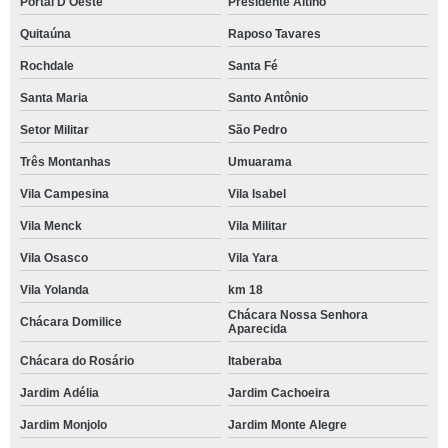
Portal D'Oeste
Presidente Altino
Quitaúna
Raposo Tavares
Rochdale
Santa Fé
Santa Maria
Santo Antônio
Setor Militar
São Pedro
Três Montanhas
Umuarama
Vila Campesina
Vila Isabel
Vila Menck
Vila Militar
Vila Osasco
Vila Yara
Vila Yolanda
km 18
Chácara Nossa Senhora
Chácara Domilice
Aparecida
Chácara do Rosário
Itaberaba
Jardim Adélia
Jardim Cachoeira
Jardim Monjolo
Jardim Monte Alegre