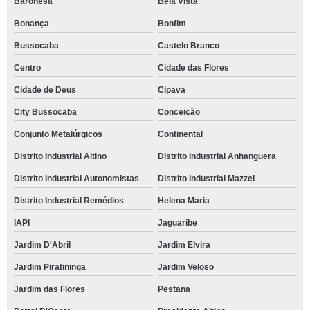
Baronesa
Bela Vista
Bonança
Bonfim
Bussocaba
Castelo Branco
Centro
Cidade das Flores
Cidade de Deus
Cipava
City Bussocaba
Conceição
Conjunto Metalúrgicos
Continental
Distrito Industrial Altino
Distrito Industrial Anhanguera
Distrito Industrial Autonomistas
Distrito Industrial Mazzei
Distrito Industrial Remédios
Helena Maria
IAPI
Jaguaribe
Jardim D'Abril
Jardim Elvira
Jardim Piratininga
Jardim Veloso
Jardim das Flores
Pestana