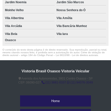
Jardim Noemia
Jardim São Marcos
Moinho Velho
Nossa Senhora do Ó
Vila Albertina
Vila Amélia
Vila Arcádia
Vila Bancária Munhoz
Vila Bela
Vila Iara
Osasco
O conteúdo do texto desta página é de direito reservado. Sua reprodução, parcial ou total,
mesmo citando nossos links, é proibida sem a autorização do autor. Crime de violação de
direito autoral – artigo 184 do Código Penal –
Lei 9610/98 - Lei de direitos autorais
.
Vistoria Brasil Osasco Vistoria Veicular
Avenida dos Autonomistas, 3801 Centro Osasco - SP
CEP: 06090-027
(11) 3681-0337
(11) 94076-3049
Home