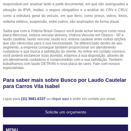
responsável por analisar tanto a parte documental, em que são averiguados a
situação do IPVA, multas, o seguro obrigatório e a análise do CRV e CRLV,
como a estrutura geral do veículo, em que itens, como pneus, vidros, freios,
sistema elétrico, suspensão, entre outros, são analisados de forma visual.
Saiba que com a Vistoria Brasil Osasco você pode achar serviços como nova
placa Mercosul, vistoria veicular delivery, Vistoria Veicular em Osasco - SP e
laudo cautelar, laudo veicular, laudo ecv, vistoria cautelar entre outras opções
que são oferecidas para a sua necessidade. Se diferenciado dentro de seu
segmento, a empresa consegue também proporcionar um atendimento
cuidadoso e que busca a satisfação do cliente. Ao entrar em contato conosco,
você poderá esclarecer suas dúvidas, estamos à sua disposição, através de
um atendimento cuidadoso e comprometido com a sua satisfação. Também
trabalhamos com laudo DETRAN e nova placa de carro. Fale com nossos
especialistas.
Para saber mais sobre Busco por Laudo Cautelar
para Carros Vila Isabel
Ligue para
(11) 3681-0337
ou
clique aqui
e entre em contato por email.
Solicite um orçamento
MENU