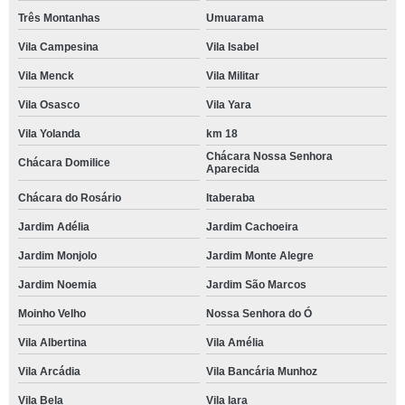
Três Montanhas
Umuarama
Vila Campesina
Vila Isabel
Vila Menck
Vila Militar
Vila Osasco
Vila Yara
Vila Yolanda
km 18
Chácara Nossa Senhora
Chácara Domilice
Aparecida
Chácara do Rosário
Itaberaba
Jardim Adélia
Jardim Cachoeira
Jardim Monjolo
Jardim Monte Alegre
Jardim Noemia
Jardim São Marcos
Moinho Velho
Nossa Senhora do Ó
Vila Albertina
Vila Amélia
Vila Arcádia
Vila Bancária Munhoz
Vila Bela
Vila Iara