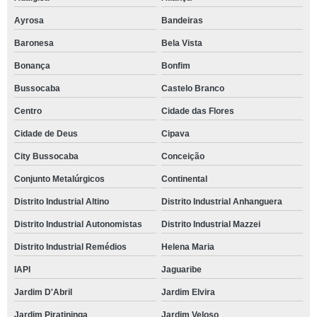
Ayrosa
Bandeiras
Baronesa
Bela Vista
Bonança
Bonfim
Bussocaba
Castelo Branco
Centro
Cidade das Flores
Cidade de Deus
Cipava
City Bussocaba
Conceição
Conjunto Metalúrgicos
Continental
Distrito Industrial Altino
Distrito Industrial Anhanguera
Distrito Industrial Autonomistas
Distrito Industrial Mazzei
Distrito Industrial Remédios
Helena Maria
IAPI
Jaguaribe
Jardim D'Abril
Jardim Elvira
Jardim Piratininga
Jardim Veloso