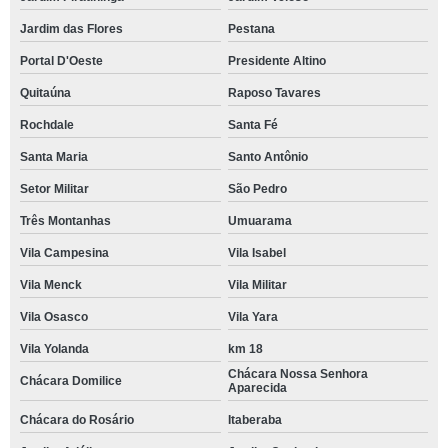
Jardim das Flores
Pestana
Portal D'Oeste
Presidente Altino
Quitaúna
Raposo Tavares
Rochdale
Santa Fé
Santa Maria
Santo Antônio
Setor Militar
São Pedro
Três Montanhas
Umuarama
Vila Campesina
Vila Isabel
Vila Menck
Vila Militar
Vila Osasco
Vila Yara
Vila Yolanda
km 18
Chácara Nossa Senhora
Chácara Domilice
Aparecida
Chácara do Rosário
Itaberaba