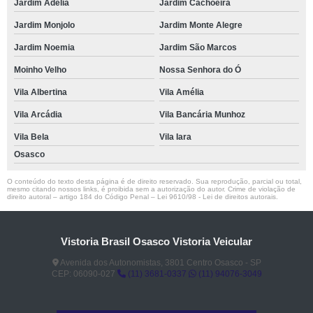
Jardim Adélia
Jardim Cachoeira
Jardim Monjolo
Jardim Monte Alegre
Jardim Noemia
Jardim São Marcos
Moinho Velho
Nossa Senhora do Ó
Vila Albertina
Vila Amélia
Vila Arcádia
Vila Bancária Munhoz
Vila Bela
Vila Iara
Osasco
O conteúdo do texto desta página é de direito reservado. Sua reprodução, parcial ou total,
mesmo citando nossos links, é proibida sem a autorização do autor. Crime de violação de
direito autoral – artigo 184 do Código Penal –
Lei 9610/98 - Lei de direitos autorais
.
Vistoria Brasil Osasco Vistoria Veicular
Avenida dos Autonomistas, 3801 Centro Osasco - SP
CEP: 06090-027
(11) 3681-0337
(11) 94076-3049