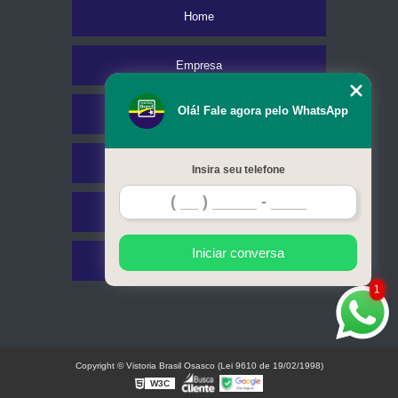
Home
Empresa
Olá! Fale agora pelo WhatsApp
Missão
Serviços
Insira seu telefone
Contato
Iniciar conversa
Mapa do site
1
Copyright © Vistoria Brasil Osasco (Lei 9610 de 19/02/1998)
W3C