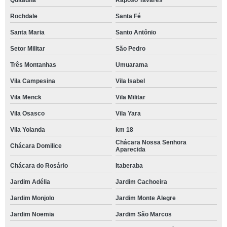
Quitaúna
Raposo Tavares
Rochdale
Santa Fé
Santa Maria
Santo Antônio
Setor Militar
São Pedro
Três Montanhas
Umuarama
Vila Campesina
Vila Isabel
Vila Menck
Vila Militar
Vila Osasco
Vila Yara
Vila Yolanda
km 18
Chácara Nossa Senhora
Chácara Domilice
Aparecida
Chácara do Rosário
Itaberaba
Jardim Adélia
Jardim Cachoeira
Jardim Monjolo
Jardim Monte Alegre
Jardim Noemia
Jardim São Marcos