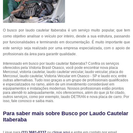
O busco por laudo cautelar Itaberaba é um serviço muito popular, que tem
como objetivo analisar o veículo por inteiro, desde a sua estrutura, passando
por funcionalidades e terminando em documentação. É muito importante que
este serviço seja realizado por uma empresa especializada, com o apoio de
profissionais da área para garantir qualidade.
Interessado em busco por laudo cautelar Itaberaba? Confira os serviços
oferecidos pela Vistoria Brasil Osasco, você pode encontrar nova placa
Mercosul, vistoria cautelar, laudo cautelar veicular, laudo veicular, placa do
Mercosul, laudo cautelar, Vistoria Veicular em Osasco - SP e laudo ecv, entre
outras alternativas. Tudo isso graças a um grupo de profissionais qualificados
e especializados no ramo, além de um investimento considerável em
equipamentos e instalações modernas. Nossos profissionais estão prontos
para atendê-lo adequadamente, nós oferecermos, além do que já foi citado,
outros serviços, como por exemplo, laudo DETRAN e nova placa de carro. Por
isso, fale conosco e saiba mais.
Para saber mais sobre Busco por Laudo Cautelar
Itaberaba
Ligue para
(11) 3681-0337
ou
clique aqui
e entre em contato por email.