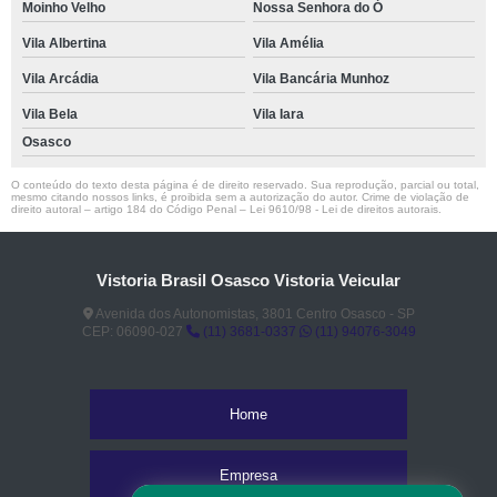
Moinho Velho
Nossa Senhora do Ó
Vila Albertina
Vila Amélia
Vila Arcádia
Vila Bancária Munhoz
Vila Bela
Vila Iara
Osasco
O conteúdo do texto desta página é de direito reservado. Sua reprodução, parcial ou total,
mesmo citando nossos links, é proibida sem a autorização do autor. Crime de violação de
direito autoral – artigo 184 do Código Penal –
Lei 9610/98 - Lei de direitos autorais
.
Vistoria Brasil Osasco Vistoria Veicular
Avenida dos Autonomistas, 3801 Centro Osasco - SP
CEP: 06090-027
(11) 3681-0337
(11) 94076-3049
Home
Empresa