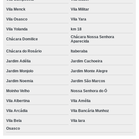
Vila Menck
Vila Militar
Vila Osasco
Vila Yara
Vila Yolanda
km 18
Chácara Nossa Senhora
Chácara Domilice
Aparecida
Chácara do Rosário
Itaberaba
Jardim Adélia
Jardim Cachoeira
Jardim Monjolo
Jardim Monte Alegre
Jardim Noemia
Jardim São Marcos
Moinho Velho
Nossa Senhora do Ó
Vila Albertina
Vila Amélia
Vila Arcádia
Vila Bancária Munhoz
Vila Bela
Vila Iara
Osasco