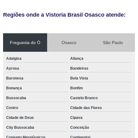
Regiões onde a Vistoria Brasil Osasco atende:
Freguesia do Ó
Osasco
São Paulo
Adalgisa
Aliança
Ayrosa
Bandeiras
Baronesa
Bela Vista
Bonança
Bonfim
Bussocaba
Castelo Branco
Centro
Cidade das Flores
Cidade de Deus
Cipava
City Bussocaba
Conceição
Conjunto Metalúrgicos
Continental