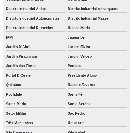
Distrito Industrial Altino
Distrito Industrial Anhanguera
Distrito Industrial Autonomistas
Distrito Industrial Mazzei
Distrito Industrial Remédios
Helena Maria
IAPI
Jaguaribe
Jardim D'Abril
Jardim Elvira
Jardim Piratininga
Jardim Veloso
Jardim das Flores
Pestana
Portal D'Oeste
Presidente Altino
Quitaúna
Raposo Tavares
Rochdale
Santa Fé
Santa Maria
Santo Antônio
Setor Militar
São Pedro
Três Montanhas
Umuarama
Vila Campesina
Vila Isabel