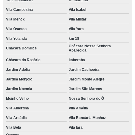
Três Montanhas
Umuarama
Vila Campesina
Vila Isabel
Vila Menck
Vila Militar
Vila Osasco
Vila Yara
Vila Yolanda
km 18
Chácara Nossa Senhora
Chácara Domilice
Aparecida
Chácara do Rosário
Itaberaba
Jardim Adélia
Jardim Cachoeira
Jardim Monjolo
Jardim Monte Alegre
Jardim Noemia
Jardim São Marcos
Moinho Velho
Nossa Senhora do Ó
Vila Albertina
Vila Amélia
Vila Arcádia
Vila Bancária Munhoz
Vila Bela
Vila Iara