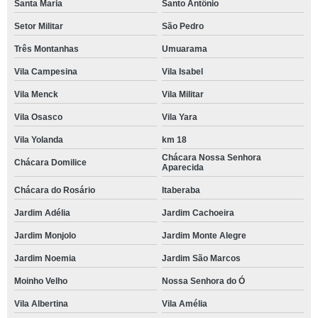
Santa Maria
Santo Antônio
Setor Militar
São Pedro
Três Montanhas
Umuarama
Vila Campesina
Vila Isabel
Vila Menck
Vila Militar
Vila Osasco
Vila Yara
Vila Yolanda
km 18
Chácara Nossa Senhora
Chácara Domilice
Aparecida
Chácara do Rosário
Itaberaba
Jardim Adélia
Jardim Cachoeira
Jardim Monjolo
Jardim Monte Alegre
Jardim Noemia
Jardim São Marcos
Moinho Velho
Nossa Senhora do Ó
Vila Albertina
Vila Amélia