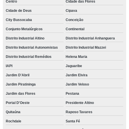
Centro
Cidade das Flores
Cidade de Deus
Cipava
City Bussocaba
Conceição
Conjunto Metalúrgicos
Continental
Distrito Industrial Altino
Distrito Industrial Anhanguera
Distrito Industrial Autonomistas
Distrito Industrial Mazzei
Distrito Industrial Remédios
Helena Maria
IAPI
Jaguaribe
Jardim D'Abril
Jardim Elvira
Jardim Piratininga
Jardim Veloso
Jardim das Flores
Pestana
Portal D'Oeste
Presidente Altino
Quitaúna
Raposo Tavares
Rochdale
Santa Fé