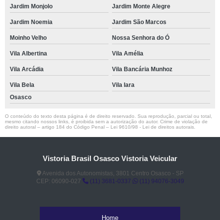
Jardim Monjolo
Jardim Monte Alegre
Jardim Noemia
Jardim São Marcos
Moinho Velho
Nossa Senhora do Ó
Vila Albertina
Vila Amélia
Vila Arcádia
Vila Bancária Munhoz
Vila Bela
Vila Iara
Osasco
O conteúdo do texto desta página é de direito reservado. Sua reprodução, parcial ou total,
mesmo citando nossos links, é proibida sem a autorização do autor. Crime de violação de
direito autoral – artigo 184 do Código Penal –
Lei 9610/98 - Lei de direitos autorais
.
Vistoria Brasil Osasco Vistoria Veicular
Avenida dos Autonomistas, 3801 Centro Osasco - SP
CEP: 06090-027
(11) 3681-0337
(11) 94076-3049
Home