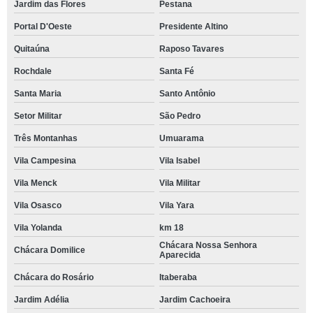
Jardim das Flores
Pestana
Portal D'Oeste
Presidente Altino
Quitaúna
Raposo Tavares
Rochdale
Santa Fé
Santa Maria
Santo Antônio
Setor Militar
São Pedro
Três Montanhas
Umuarama
Vila Campesina
Vila Isabel
Vila Menck
Vila Militar
Vila Osasco
Vila Yara
Vila Yolanda
km 18
Chácara Nossa Senhora
Chácara Domilice
Aparecida
Chácara do Rosário
Itaberaba
Jardim Adélia
Jardim Cachoeira