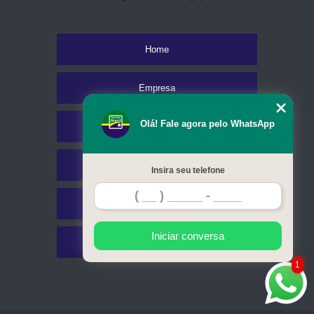
Home
Empresa
Olá! Fale agora pelo WhatsApp
Missão
Serviços
Insira seu telefone
Contato
Iniciar conversa
Mapa do site
1