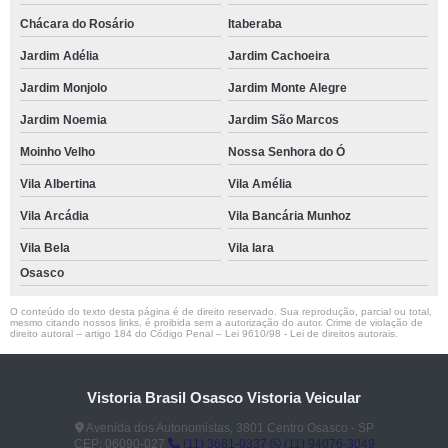
Chácara do Rosário
Itaberaba
Jardim Adélia
Jardim Cachoeira
Jardim Monjolo
Jardim Monte Alegre
Jardim Noemia
Jardim São Marcos
Moinho Velho
Nossa Senhora do Ó
Vila Albertina
Vila Amélia
Vila Arcádia
Vila Bancária Munhoz
Vila Bela
Vila Iara
Osasco
O conteúdo do texto desta página é de direito reservado. Sua reprodução, parcial ou total,
mesmo citando nossos links, é proibida sem a autorização do autor. Crime de violação de
direito autoral – artigo 184 do Código Penal –
Lei 9610/98 - Lei de direitos autorais
.
Vistoria Brasil Osasco Vistoria Veicular
Avenida dos Autonomistas, 3801 Centro Osasco - SP
CEP: 06090-027
(11) 3681-0337
(11) 94076-3049