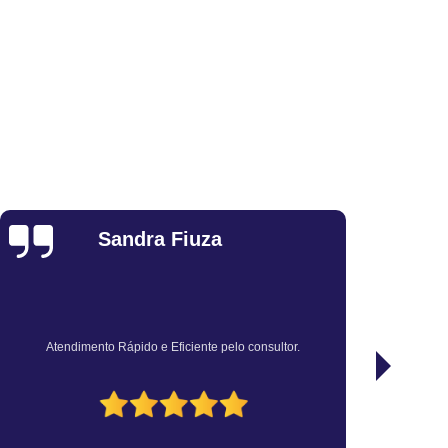
a
Vistoria de Transferência para Moto
ra Veículo
Vistoria para Transferência
a Transferência de Carros
nsferência de Carros Blindados
sferência de Carros Importados
oto
Vistoria para Transferência de Veículo
culos Leves
Vistoria para Transferência Moto
Christian Salgado da
Vistoria Veicular para Transferência
Silva
utelar a Domicílio
Vistoria Cautelar Delivery
storia Cautelar Domicílio
Vistoria Delivery
icílio
Vistoria Veicular Delivery
Ótimo atendimento, rápido e preço justo.
iliar
Vistoria Veicular Domicílio
sa de Vistoria Veicular
Vistoria de Veículos
elar
Vistoria Veicular Completa