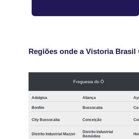
Regiões onde a Vistoria Brasil
Freguesia do Ó
Adalgisa
Aliança
Ay
Bonfim
Bussocaba
Ca
City Bussocaba
Conceição
Con
Distrito Industrial
Distrito Industrial Mazzei
He
Remédios