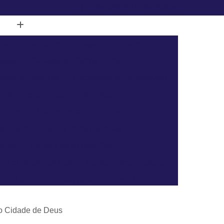
(11) 3681-0337
(11) 94076-3049
cador de Veículos
Caçador de Carro
tigos
Caçador de Carros Preço
ador de Veículos
Cacadores de Automóveis
unter Preço
Car Hunter Valor
 Carros
Laudo Detran Deficiente
e Físico
Laudo Detran Isenção
o Ipi
Laudo Detran para Pcd
Laudo Detran Pcd
Laudo Detran Vistoria
e
Laudo do Detran para Deficiente Físico
Laudo de Transferência para Moto
oto Cidade de Deus
a Veículo
Laudo para Transferência