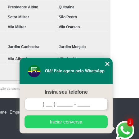
Presidente Altino
Quitaúna
Setor Militar
São Pedro
Vila Militar
Vila Osasco
Jardim Cachoeira
Jardim Monjolo
Vila Albertina
Vila Amélia
Olá! Fale agora pelo WhatsApp
ação de direito autoral – artigo 184 do Código Penal –
Lei 9610/98 - Lei de
Insira seu telefone
ome
Empresa
Missão
Serviços
Contato
Mapa do site
Iniciar conversa
1