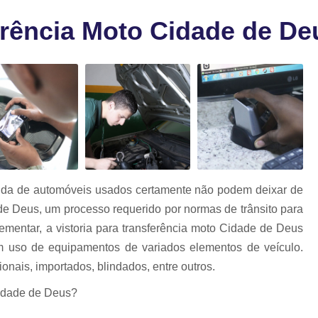
a
Laudo para 
as
ferência Moto Cidade de De
Laudo para Trans
Laudo para Transf
Laudo para Transferência de M
Laudo para Transferência de Veíc
Laudo para Transferir Moto
Laudo de Qualidade Veicular
L
Laudo Veicular Gnv
Laudo Veicu
da de automóveis usados certamente não podem deixar de
Laudo Veicular para Venda
La
 de Deus, um processo requerido por normas de trânsito para
Laudo Cautelar Automoti
lementar, a vistoria para transferência moto Cidade de Deus
em uso de equipamentos de variados elementos de veículo.
Laudo Cautelar Comple
onais, importados, blindados, entre outros.
Laudo Cautelar de M
Cidade de Deus?
Laudo Cautelar de Veícu