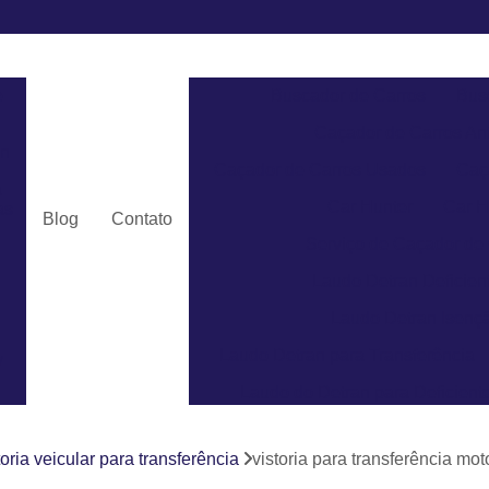
e
Buscador de Carros
Bus
Caçador de Carros An
an
Caçador de Carros Usados
Caç
a
Car Hunter
Car H
as
Blog
Contato
Serviço de Caçador de
Laudo Detran Deficient
Laudo Detran Isençã
Laudo Detran para Transferência
v
Laudo do Detran para Deficient
Laudo do Detran para Pcd
toria veicular para transferência
vistoria para transferência m
Laudo de Transferência par