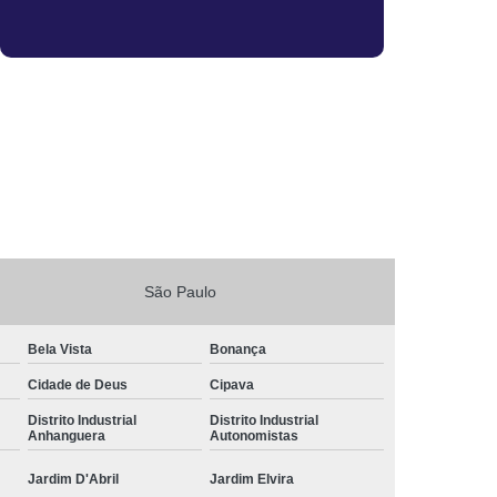
sa
Vistoria Veicular de Transferência
tran
Vistoria Veicular Laudo
ia Veicular
Vistoria Veicular Transferência
São Paulo
Bela Vista
Bonança
Cidade de Deus
Cipava
Distrito Industrial
Distrito Industrial
Anhanguera
Autonomistas
Jardim D'Abril
Jardim Elvira