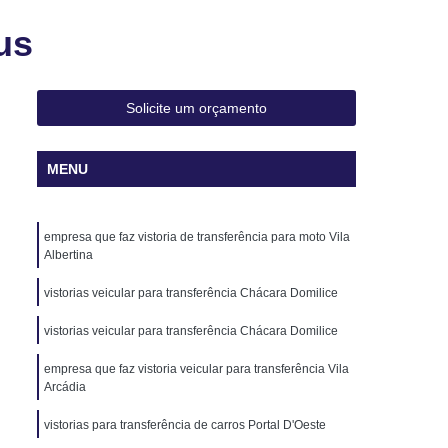
Transferência de Carros
us
ferência de Carros Blindados
erência de Carros Importados
Solicite um orçamento
oto
Laudo para Transferência de Veículo
ulos Leves
Laudo para Transferência Moto
MENU
Laudo Veicular de Transferência Veicular
audo Veicular Cautelar
Laudo Veicular Ecv
empresa que faz vistoria de transferência para moto Vila
lar Moto
Laudo Veicular para Transferência
Albertina
udo Veicular Transferência
Laudo Cautelar
vistorias veicular para transferência Chácara Domilice
vo
Laudo Cautelar com Restrição
vistorias veicular para transferência Chácara Domilice
to
Laudo Cautelar de Automóveis
empresa que faz vistoria veicular para transferência Vila
oto
Laudo Cautelar de Veículo
Arcádia
los
Laudo Cautelar Mais Próximo
vistorias para transferência de carros Portal D'Oeste