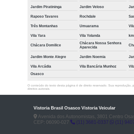
Jardim Piratininga
Jardim Veloso
Jar
Raposo Tavares
Rochdale
Sa
Três Montanhas
Umuarama
Vi
Vila Yara
Vila Yolanda
km
Chácara Nossa Senhora
Chácara Domilice
Ch
Aparecida
Jardim Monte Alegre
Jardim Noemia
Ja
Vila Arcádia
Vila Bancária Munhoz
Vil
Osasco
O conteúdo do texto desta página é de direito reservado. Sua reprodução, pa
direitos autorais
.
Vistoria Brasil Osasco Vistoria Veicular
Avenida dos Autonomistas, 3801 Centro Osa
CEP: 06090-027
(11) 3681-0337
(11) 940