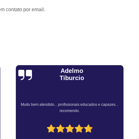
Revistoria Veicular Complet
em contato por email.
Vistoria de Transferência pa
Vistoria par
Vistoria para Tra
Vistoria para Tran
Vistoria para Transferência de M
Vistoria para Transferência de Veí
Sandra Fiuza
Vistoria para Transferir Moto
Vistoria a Domicílio
Vistoria Ca
Vistoria Cautelar Domiciliar
Vi
...
Vistoria Veicular a Dom
Atendimento Rápido e Eficiente pelo consultor.
Vistoria Veicular Domic
Vistoria Veicular em Casa
Empre
Vistoria Veicular Caut