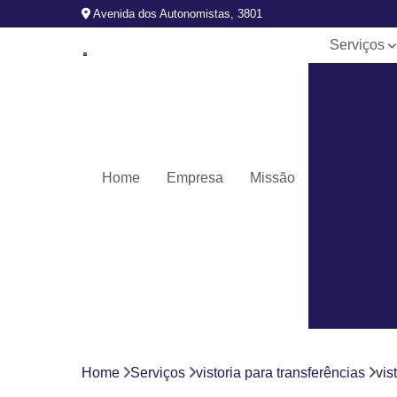
Avenida dos Autonomistas, 3801
Serviços
Caçador d
carros
Laudo detr
Laudo par
transferênci
Home
Empresa
Missão
Laudo
veicular
Laudos
cautelares
Laudos ec
Pintura de
veículos
Revistoria
Home
Serviços
vistoria para transferências
vis