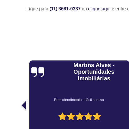
Ligue para
(11) 3681-0337
ou
clique aqui
e entre 
es -
Adelmo
des
Tiburcio
as
Muito bem atendido... profissionais educados e capazes
recomendo.