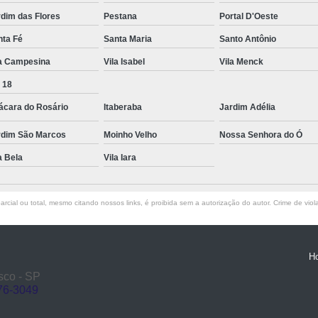
dim das Flores
Pestana
Portal D'Oeste
nta Fé
Santa Maria
Santo Antônio
la Campesina
Vila Isabel
Vila Menck
 18
ácara do Rosário
Itaberaba
Jardim Adélia
rdim São Marcos
Moinho Velho
Nossa Senhora do Ó
a Bela
Vila Iara
rcial ou total, mesmo citando nossos links, é proibida sem a autorização do autor. Crime de viol
H
sco - SP
76-3049