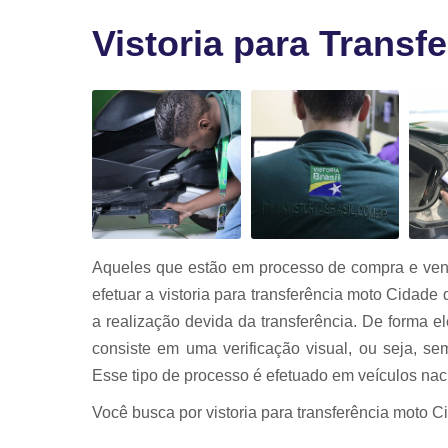
Vistoria par
transferênci
Vistoria para Trans
Vistoria
veicular
Vistorias
veiculares
Aqueles que estão em processo de compra e ven
efetuar a vistoria para transferência moto Cidade
a realização devida da transferência. De forma e
consiste em uma verificação visual, ou seja, s
Esse tipo de processo é efetuado em veículos naci
Você busca por vistoria para transferência moto 