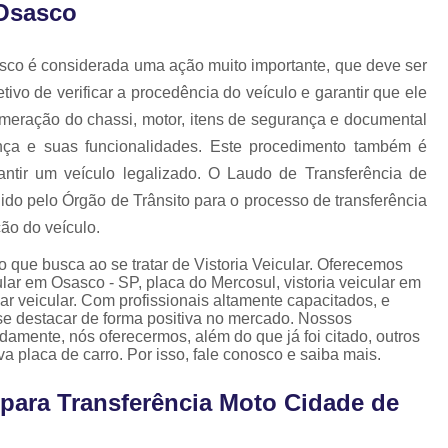
 Osasco
Laudo Cautelar para Auto
Laudo Cautelar Veicular
L
asco é considerada uma ação muito importante, que deve ser
Laudo de Ecv para Veículo
ivo de verificar a procedência do veículo e garantir que ele
Laudo Ecv de Veículo
Laudo Ec
numeração do chassi, motor, itens de segurança e documental
Laudo Ecv para Veículo
L
rança e suas funcionalidades. Este procedimento também é
rantir um veículo legalizado. O Laudo de Transferência de
Laudo Fotográfico Ecv
ido pelo Órgão de Trânsito para o processo de transferência
Laudo Cautelar com Pin
ão do veículo.
Pintura de Automóveis
Pintur
o que busca ao se tratar de Vistoria Veicular. Oferecemos
Pintura de Veículo
Pintura para 
lar em Osasco - SP, placa do Mercosul, vistoria veicular em
elar veicular. Com profissionais altamente capacitados, e
Repintura Veicular
Vistoria d
se destacar de forma positiva no mercado. Nossos
damente, nós oferecermos, além do que já foi citado, outros
Revistoria de Carro
Revi
placa de carro. Por isso, fale conosco e saiba mais.
Revistoria de Veiculo Apreendido
 para Transferência Moto Cidade de
Revistoria do Detran
Revistoria