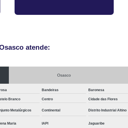
Vistoria Veicular de Empre
Vistoria Veicular De
Vistoria Veicular para Transferênc
 Osasco atende:
Osasco
rosa
Bandeiras
Baronesa
stelo Branco
Centro
Cidade das Flores
junto Metalúrgicos
Continental
Distrito Industrial Altino
lena Maria
IAPI
Jaguaribe