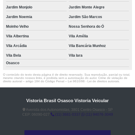
Jardim Monjolo
Jardim Monte Alegre
Jardim Noemia
Jardim São Marcos
Moinho Velho
Nossa Senhora do Ó
Vila Albertina
Vila Amélia
Vila Arcádia
Vila Bancária Munhoz
Vila Bela
Vila Iara
Osasco
O conteúdo do texto desta página é de direito reservado. Sua reprodução, parcial ou total,
mesmo citando nossos links, é proibida sem a autorização do autor. Crime de violação de
direito autoral – artigo 184 do Código Penal –
Lei 9610/98 - Lei de direitos autorais
.
Vistoria Brasil Osasco Vistoria Veicular
Avenida dos Autonomistas, 3801 Centro Osasco - SP
CEP: 06090-027
(11) 3681-0337
(11) 94076-3049