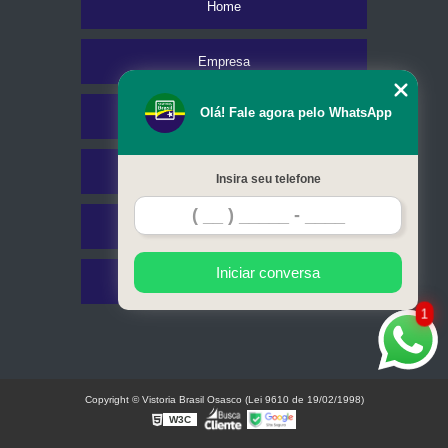
Home
Empresa
Olá! Fale agora pelo WhatsApp
Missão
Serviços
Insira seu telefone
Contato
Iniciar conversa
Mapa do site
1
Copyright © Vistoria Brasil Osasco (Lei 9610 de 19/02/1998)
W3C