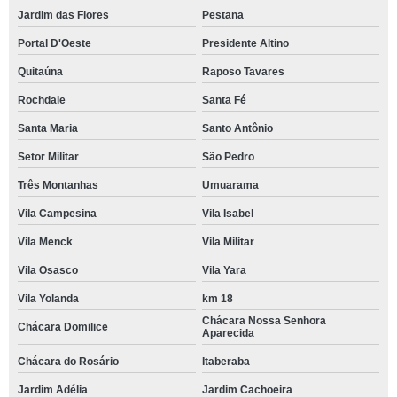
Jardim das Flores
Pestana
Portal D'Oeste
Presidente Altino
Quitaúna
Raposo Tavares
Rochdale
Santa Fé
Santa Maria
Santo Antônio
Setor Militar
São Pedro
Três Montanhas
Umuarama
Vila Campesina
Vila Isabel
Vila Menck
Vila Militar
Vila Osasco
Vila Yara
Vila Yolanda
km 18
Chácara Nossa Senhora
Chácara Domilice
Aparecida
Chácara do Rosário
Itaberaba
Jardim Adélia
Jardim Cachoeira