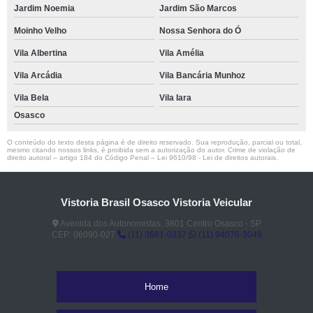
Jardim Noemia
Jardim São Marcos
Moinho Velho
Nossa Senhora do Ó
Vila Albertina
Vila Amélia
Vila Arcádia
Vila Bancária Munhoz
Vila Bela
Vila Iara
Osasco
O conteúdo do texto desta página é de direito reservado. Sua reprodução, parcial ou total,
mesmo citando nossos links, é proibida sem a autorização do autor. Crime de violação de
direito autoral – artigo 184 do Código Penal –
Lei 9610/98 - Lei de direitos autorais
.
Vistoria Brasil Osasco Vistoria Veicular
Avenida dos Autonomistas, 3801 Centro Osasco - SP
CEP: 06090-027
(11) 3681-0337
(11) 94076-3049
Home