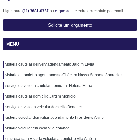
Ligue para
(11) 3681-0337
ou
clique aqui
e entre em contato por email.
Solicite um orçamento
MENU
vistoria cautelar delivery agendamento Jardim Elvira
vistoria a domicílio agendamento Chácara Nossa Senhora Aparecida
serviço de vistoria cautelar domiciliar Helena Maria
vistoria cautelar domicílio Jardim Monjolo
serviço de vistoria veicular domicílio Bonança
vistoria veicular domiciliar agendamento Presidente Altino
vistoria veicular em casa Vila Yolanda
empresa para vistoria veicular a domicílio Vila Amélia