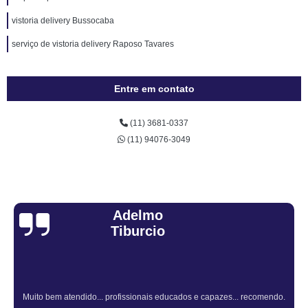
vistoria delivery Bussocaba
serviço de vistoria delivery Raposo Tavares
Entre em contato
(11) 3681-0337
(11) 94076-3049
Adelmo
Tiburcio
Muito bem atendido... profissionais educados e capazes... recomendo.