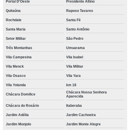
Portal D'Oeste
Presidente Altino
Quitaúna
Raposo Tavares
Rochdale
Santa Fé
Santa Maria
Santo Antônio
Setor Militar
São Pedro
Três Montanhas
Umuarama
Vila Campesina
Vila Isabel
Vila Menck
Vila Militar
Vila Osasco
Vila Yara
Vila Yolanda
km 18
Chácara Nossa Senhora
Chácara Domilice
Aparecida
Chácara do Rosário
Itaberaba
Jardim Adélia
Jardim Cachoeira
Jardim Monjolo
Jardim Monte Alegre