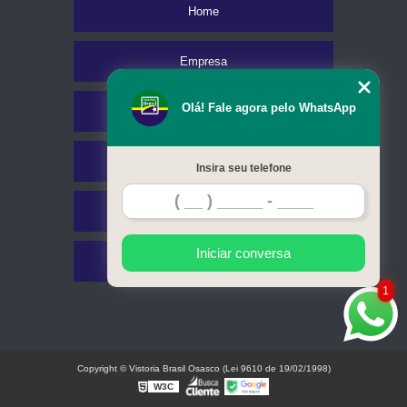
Home
Empresa
Olá! Fale agora pelo WhatsApp
Missão
Serviços
Insira seu telefone
Contato
Iniciar conversa
Mapa do site
1
Copyright © Vistoria Brasil Osasco (Lei 9610 de 19/02/1998)
W3C