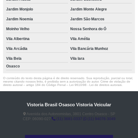
Jardim Monjolo
Jardim Monte Alegre
Jardim Noemia
Jardim São Marcos
Moinho Velho
Nossa Senhora do Ó
Vila Albertina
Vila Amélia
Vila Arcádia
Vila Bancária Munhoz
Vila Bela
Vila Iara
Osasco
O conteúdo do texto desta página é de direito reservado. Sua reprodução, parcial ou total,
mesmo citando nossos links, é proibida sem a autorização do autor. Crime de violação de
direito autoral – artigo 184 do Código Penal –
Lei 9610/98 - Lei de direitos autorais
.
Vistoria Brasil Osasco Vistoria Veicular
Avenida dos Autonomistas, 3801 Centro Osasco - SP
CEP: 06090-027
(11) 3681-0337
(11) 94076-3049