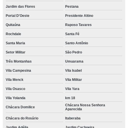
Jardim das Flores
Pestana
Portal D'Oeste
Presidente Altino
Quitaúna
Raposo Tavares
Rochdale
Santa Fé
Santa Maria
Santo Antônio
Setor Militar
São Pedro
Três Montanhas
Umuarama
Vila Campesina
Vila Isabel
Vila Menck
Vila Militar
Vila Osasco
Vila Yara
Vila Yolanda
km 18
Chácara Nossa Senhora
Chácara Domilice
Aparecida
Chácara do Rosário
Itaberaba
Jardim Adélia
Jardim Cachoeira