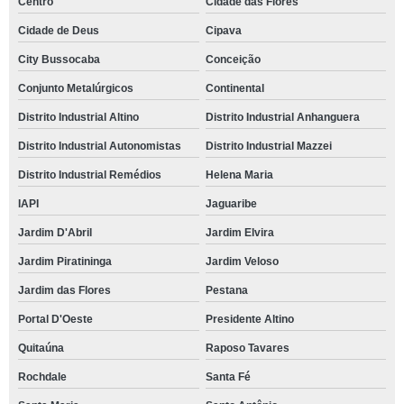
Centro
Cidade das Flores
Cidade de Deus
Cipava
City Bussocaba
Conceição
Conjunto Metalúrgicos
Continental
Distrito Industrial Altino
Distrito Industrial Anhanguera
Distrito Industrial Autonomistas
Distrito Industrial Mazzei
Distrito Industrial Remédios
Helena Maria
IAPI
Jaguaribe
Jardim D'Abril
Jardim Elvira
Jardim Piratininga
Jardim Veloso
Jardim das Flores
Pestana
Portal D'Oeste
Presidente Altino
Quitaúna
Raposo Tavares
Rochdale
Santa Fé