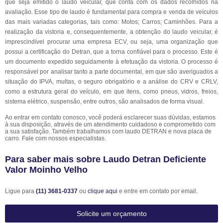
que seja emitido o laudo veicular, que conta com os dados recolhidos na
avaliação. Esse tipo de laudo é fundamental para compra e venda de veículos
das mais variadas categorias, tais como: Motos; Carros; Caminhões. Para a
realização da vistoria e, consequentemente, a obtenção do laudo veicular, é
imprescindível procurar uma empresa ECV, ou seja, uma organização que
possui a certificação do Detran, que a torna confiável para o processo. Este é
um documento expedido seguidamente à efetuação da vistoria. O processo é
responsável por analisar tanto a parte documental, em que são averiguados a
situação do IPVA, multas, o seguro obrigatório e a análise do CRV e CRLV,
como a estrutura geral do veículo, em que itens, como pneus, vidros, freios,
sistema elétrico, suspensão, entre outros, são analisados de forma visual.
Ao entrar em contato conosco, você poderá esclarecer suas dúvidas, estamos
à sua disposição, através de um atendimento cuidadoso e comprometido com
a sua satisfação. Também trabalhamos com laudo DETRAN e nova placa de
carro. Fale com nossos especialistas.
Para saber mais sobre Laudo Detran Deficiente
Valor Moinho Velho
Ligue para
(11) 3681-0337
ou
clique aqui
e entre em contato por email.
Solicite um orçamento