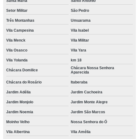
Santa Maria
Santo Antônio
Setor Militar
São Pedro
Três Montanhas
Umuarama
Vila Campesina
Vila Isabel
Vila Menck
Vila Militar
Vila Osasco
Vila Yara
Vila Yolanda
km 18
Chácara Nossa Senhora
Chácara Domilice
Aparecida
Chácara do Rosário
Itaberaba
Jardim Adélia
Jardim Cachoeira
Jardim Monjolo
Jardim Monte Alegre
Jardim Noemia
Jardim São Marcos
Moinho Velho
Nossa Senhora do Ó
Vila Albertina
Vila Amélia