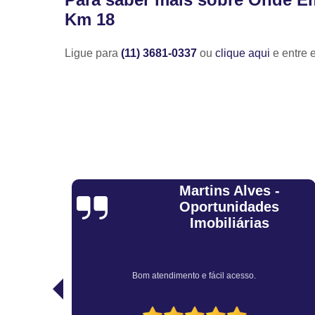
Km 18
Ligue para
(11) 3681-0337
ou
clique aqui
e entre 
-
Adelmo
s
Tiburcio
Muito bem atendido... profissionais educados e capazes...
recomendo.