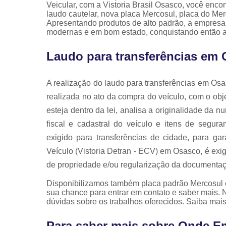
Veicular, com a Vistoria Brasil Osasco, você enco
laudo cautelar, nova placa Mercosul, placa do Merco
Apresentando produtos de alto padrão, a empresa 
modernas e em bom estado, conquistando então a
Laudo para transferências em
A realização do laudo para transferências em Os
realizada no ato da compra do veículo, com o objet
esteja dentro da lei, analisa a originalidade da 
fiscal e cadastral do veículo e itens de segu
exigido para transferências de cidade, para ga
Veículo (Vistoria Detran - ECV) em Osasco, é exig
de propriedade e/ou regularização da documentaç
Disponibilizamos também placa padrão Mercosul e v
sua chance para entrar em contato e saber mais. 
dúvidas sobre os trabalhos oferecidos. Saiba mais
Para saber mais sobre Onde Em