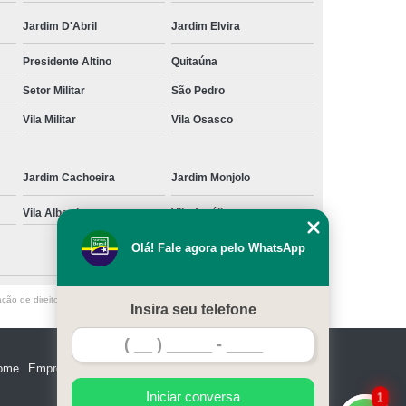
Jardim D'Abril
Jardim Elvira
Presidente Altino
Quitaúna
Setor Militar
São Pedro
Vila Militar
Vila Osasco
Jardim Cachoeira
Jardim Monjolo
Vila Albertina
Vila Amélia
Olá! Fale agora pelo WhatsApp
ação de direito autoral – artigo 184 do Código Penal –
Lei 9610/98 - Lei de
Insira seu telefone
ome
Empresa
Missão
Serviços
Contato
Mapa do site
Iniciar conversa
1