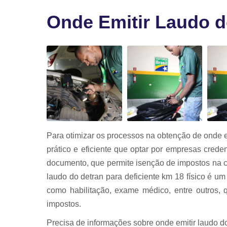
Vistoria par
transferênci
Onde Emitir Laudo d
Vistoria
veicular
Vistorias
veiculares
Para otimizar os processos na obtenção de onde em
prático e eficiente que optar por empresas crede
documento, que permite isenção de impostos na 
laudo do detran para deficiente km 18 físico é u
como habilitação, exame médico, entre outros, 
impostos.
Precisa de informações sobre onde emitir laudo do