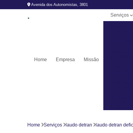
Avenida dos Autonomistas, 3801
Serviços
Caçador d
carros
Laudo detr
Laudo par
transferênci
Home
Empresa
Missão
Laudo
veicular
Laudos
cautelares
Laudos ec
Pintura de
veículos
Revistoria
Home
Serviços
laudo detran
laudo detran defi