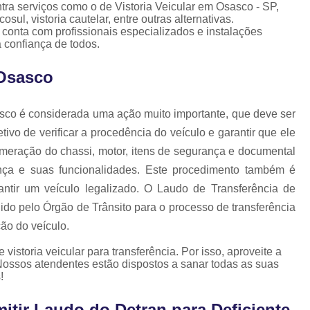
Laudo Cautelar para Auto
ntra serviços como o de Vistoria Veicular em Osasco - SP,
sul, vistoria cautelar, entre outras alternativas.
Laudo Cautelar Veicular
L
conta com profissionais especializados e instalações
 confiança de todos.
Laudo de Ecv para Veículo
 Osasco
Laudo Ecv de Veículo
Laudo Ec
Laudo Ecv para Veículo
L
asco é considerada uma ação muito importante, que deve ser
Laudo Fotográfico Ecv
ivo de verificar a procedência do veículo e garantir que ele
Laudo Cautelar com Pin
numeração do chassi, motor, itens de segurança e documental
rança e suas funcionalidades. Este procedimento também é
Pintura de Automóveis
Pintur
rantir um veículo legalizado. O Laudo de Transferência de
Pintura de Veículo
Pintura para 
ido pelo Órgão de Trânsito para o processo de transferência
Repintura Veicular
Vistoria d
ão do veículo.
Revistoria de Carro
Revi
istoria veicular para transferência. Por isso, aproveite a
Nossos atendentes estão dispostos a sanar todas as suas
Revistoria de Veiculo Apreendido
!
Revistoria do Detran
Revistoria
itir Laudo do Detran para Deficiente