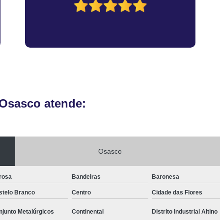
Vistoria Veicular de Empre
Vistoria Veicular De
Vistoria Veicular para Transferênc
 Osasco atende:
Osasco
rosa
Bandeiras
Baronesa
stelo Branco
Centro
Cidade das Flores
junto Metalúrgicos
Continental
Distrito Industrial Altino