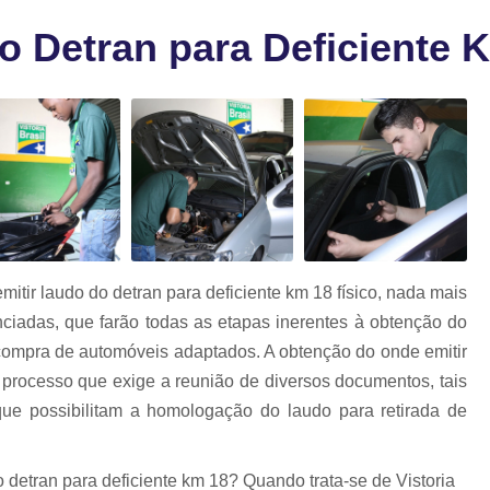
a
Laudo para 
as
o Detran para Deficiente 
Laudo para Trans
Laudo para Transf
Laudo para Transferência de M
Laudo para Transferência de Veíc
Laudo para Transferir Moto
Laudo de Qualidade Veicular
L
Laudo Veicular Gnv
Laudo Veicu
itir laudo do detran para deficiente km 18 físico, nada mais
Laudo Veicular para Venda
La
nciadas, que farão todas as etapas inerentes à obtenção do
Laudo Cautelar Automoti
compra de automóveis adaptados. A obtenção do onde emitir
m processo que exige a reunião de diversos documentos, tais
Laudo Cautelar Comple
que possibilitam a homologação do laudo para retirada de
Laudo Cautelar de M
Laudo Cautelar de Veícu
 detran para deficiente km 18? Quando trata-se de Vistoria