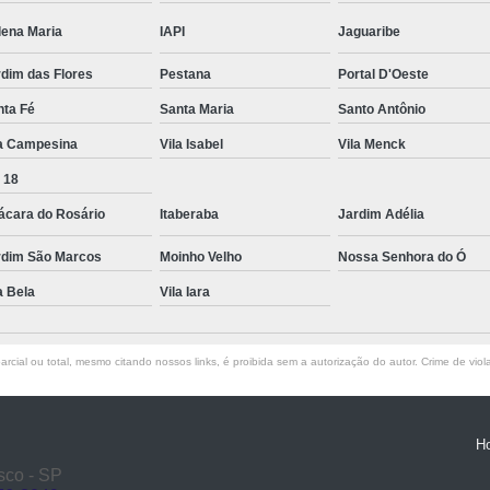
lena Maria
IAPI
Jaguaribe
dim das Flores
Pestana
Portal D'Oeste
nta Fé
Santa Maria
Santo Antônio
la Campesina
Vila Isabel
Vila Menck
 18
ácara do Rosário
Itaberaba
Jardim Adélia
rdim São Marcos
Moinho Velho
Nossa Senhora do Ó
a Bela
Vila Iara
rcial ou total, mesmo citando nossos links, é proibida sem a autorização do autor. Crime de viol
H
sco - SP