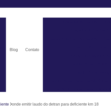
e
Buscador de Carros
Bus
Caçador de Carros An
an
Caçador de Carros Usados
Caç
a
Car Hunter
Car H
as
Blog
Contato
Serviço de Caçador de
Laudo Detran Deficient
Laudo Detran Isençã
Laudo Detran para Transferência
v
Laudo do Detran para Deficient
Laudo do Detran para Pcd
ciente
onde emitir laudo do detran para deficiente km 18
Laudo de Transferência par