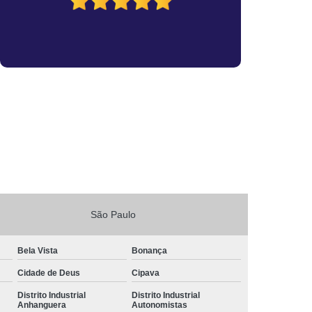
sa
Vistoria Veicular de Transferência
tran
Vistoria Veicular Laudo
ia Veicular
Vistoria Veicular Transferência
São Paulo
Bela Vista
Bonança
Cidade de Deus
Cipava
Distrito Industrial
Distrito Industrial
Anhanguera
Autonomistas