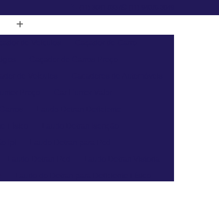
(11) 3681-0337
(11) 94076-3049
cador de Veículos
Caçador de Carro
tigos
Caçador de Carros Preço
ador de Veículos
Cacadores de Automóveis
unter Preço
Car Hunter Valor
 Carros
Laudo Detran Deficiente
e Físico
Laudo Detran Isenção
o Ipi
Laudo Detran para Pcd
Laudo Detran Pcd
Laudo Detran Vistoria
e
Laudo do Detran para Deficiente Físico
Laudo de Transferência para Moto
a Veículo
Laudo para Transferência