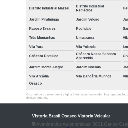
Distrito Industrial
Distrito Industrial Mazzei
He
Remédios
Jardim Piratininga
Jardim Veloso
Jar
Raposo Tavares
Rochdale
Sa
Três Montanhas
Umuarama
Vi
Vila Yara
Vila Yolanda
km
Chácara Nossa Senhora
Chácara Domilice
Ch
Aparecida
Jardim Monte Alegre
Jardim Noemia
Ja
Vila Arcádia
Vila Bancária Munhoz
Vil
Osasco
O conteúdo do texto desta página é de direito reservado. Sua reprodução, pa
direitos autorais
.
Vistoria Brasil Osasco Vistoria Veicular
Avenida dos Autonomistas, 3801 Centro Osa