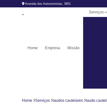
Avenida dos Autonomistas, 3801
Serviços
Caçador d
carros
Laudo detr
Laudo par
transferênci
Home
Empresa
Missão
Laudo
veicular
Laudos
cautelares
Laudos ec
Pintura de
veículos
Revistoria
Home
Serviços
laudos cautelares
laudo cautel