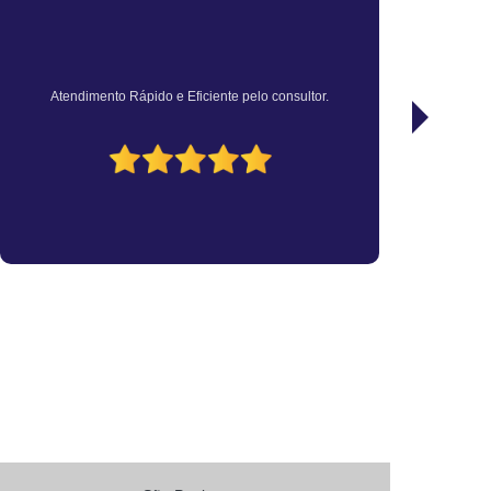
sa
Vistoria Veicular de Transferência
tran
Vistoria Veicular Laudo
Ótimo atendimento, rápido e preço justo.
ia Veicular
Vistoria Veicular Transferência