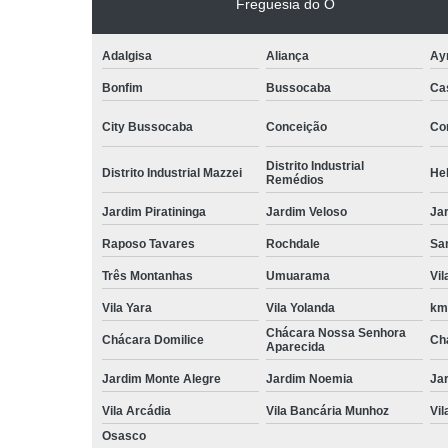
Freguesia do Ó
Adalgisa
Aliança
Ay
Bonfim
Bussocaba
Ca
City Bussocaba
Conceição
Con
Distrito Industrial
Distrito Industrial Mazzei
He
Remédios
Jardim Piratininga
Jardim Veloso
Jar
Raposo Tavares
Rochdale
Sa
Três Montanhas
Umuarama
Vi
Vila Yara
Vila Yolanda
km
Chácara Nossa Senhora
Chácara Domilice
Ch
Aparecida
Jardim Monte Alegre
Jardim Noemia
Ja
Vila Arcádia
Vila Bancária Munhoz
Vil
Osasco