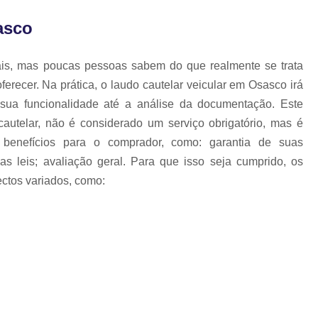
Laudo Cautelar para Auto
asco
Laudo Cautelar Veicular
L
Laudo de Ecv para Veículo
ais, mas poucas pessoas sabem do que realmente se trata
Laudo Ecv de Veículo
Laudo Ec
erecer. Na prática, o laudo cautelar veicular em Osasco irá
Laudo Ecv para Veículo
L
sua funcionalidade até a análise da documentação. Este
autelar, não é considerado um serviço obrigatório, mas é
Laudo Fotográfico Ecv
benefícios para o comprador, como: garantia de suas
Laudo Cautelar com Pin
as leis; avaliação geral. Para que isso seja cumprido, os
Pintura de Automóveis
Pintur
ectos variados, como:
Pintura de Veículo
Pintura para 
Repintura Veicular
Vistoria d
Revistoria de Carro
Revi
Revistoria de Veiculo Apreendido
Revistoria do Detran
Revistoria