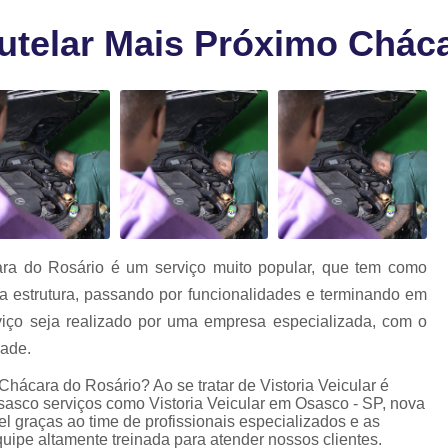
a
Laudo para 
as
telar Mais Próximo Cháca
Laudo para Trans
Laudo para Transf
Laudo para Transferência de M
Laudo para Transferência de Veíc
Laudo para Transferir Moto
Laudo de Qualidade Veicular
L
Laudo Veicular Gnv
Laudo Veicu
ra do Rosário é um serviço muito popular, que tem como
Laudo Veicular para Venda
La
sua estrutura, passando por funcionalidades e terminando em
Laudo Cautelar Automoti
viço seja realizado por uma empresa especializada, com o
dade.
Laudo Cautelar Comple
hácara do Rosário? Ao se tratar de Vistoria Veicular é
Laudo Cautelar de M
sasco serviços como Vistoria Veicular em Osasco - SP, nova
el graças ao time de profissionais especializados e as
Laudo Cautelar de Veícu
ipe altamente treinada para atender nossos clientes.