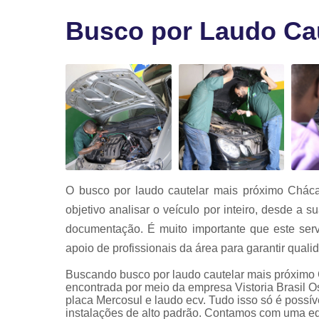
Vistoria par
transferênci
Busco por Laudo Cau
Vistoria
veicular
Vistorias
veiculares
O busco por laudo cautelar mais próximo Cháca
objetivo analisar o veículo por inteiro, desde a 
documentação. É muito importante que este ser
apoio de profissionais da área para garantir quali
Buscando busco por laudo cautelar mais próximo C
encontrada por meio da empresa Vistoria Brasil O
placa Mercosul e laudo ecv. Tudo isso só é possív
instalações de alto padrão. Contamos com uma equ