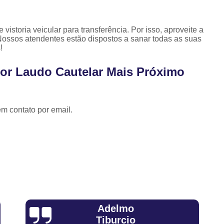
Revistoria Veicular Complet
Vistoria de Transferência pa
istoria veicular para transferência. Por isso, aproveite a
Vistoria par
Nossos atendentes estão dispostos a sanar todas as suas
!
Vistoria para Tra
Vistoria para Tran
por Laudo Cautelar Mais Próximo
Vistoria para Transferência de M
Vistoria para Transferência de Veí
em contato por email.
Vistoria para Transferir Moto
Vistoria a Domicílio
Vistoria Ca
Vistoria Cautelar Domiciliar
Vi
Vistoria Veicular a Dom
Vistoria Veicular Domic
Vistoria Veicular em Casa
Empre
Sandra Fiuza
Vistoria Veicular Caut