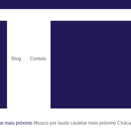
e
Buscador de Carros
Bus
Caçador de Carros An
an
Caçador de Carros Usados
Caç
a
Car Hunter
Car H
as
Blog
Contato
Serviço de Caçador de
Laudo Detran Deficient
Laudo Detran Isençã
Laudo Detran para Transferência
v
Laudo do Detran para Deficient
Laudo do Detran para Pcd
ar mais próximo
busco por laudo cautelar mais próximo Cháca
Laudo de Transferência par