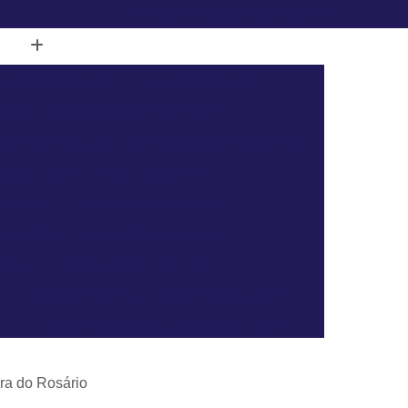
(11) 3681-0337
(11) 94076-3049
cador de Veículos
Caçador de Carro
tigos
Caçador de Carros Preço
ador de Veículos
Cacadores de Automóveis
unter Preço
Car Hunter Valor
 Carros
Laudo Detran Deficiente
e Físico
Laudo Detran Isenção
o Ipi
Laudo Detran para Pcd
Laudo Detran Pcd
Laudo Detran Vistoria
e
Laudo do Detran para Deficiente Físico
Laudo de Transferência para Moto
ra do Rosário
a Veículo
Laudo para Transferência