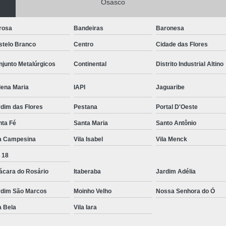
Osasco
rosa
Bandeiras
Baronesa
stelo Branco
Centro
Cidade das Flores
junto Metalúrgicos
Continental
Distrito Industrial Altino
lena Maria
IAPI
Jaguaribe
dim das Flores
Pestana
Portal D'Oeste
nta Fé
Santa Maria
Santo Antônio
la Campesina
Vila Isabel
Vila Menck
 18
ácara do Rosário
Itaberaba
Jardim Adélia
rdim São Marcos
Moinho Velho
Nossa Senhora do Ó
a Bela
Vila Iara