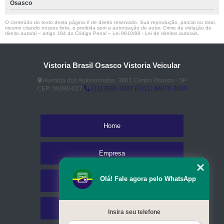
Osasco
O conteúdo do texto desta página é de direito reservado. Sua reprodução, parcial ou total,
mesmo citando nossos links, é proibida sem a autorização do autor. Crime de violação de
direito autoral – artigo 184 do Código Penal –
Lei 9610/98 - Lei de direitos autorais
.
Vistoria Brasil Osasco Vistoria Veicular
Avenida dos Autonomistas, 3801 Centro Osasco - SP
CEP: 06090-027
(11) 3681-0337
(11) 94076-3049
Home
Empresa
Olá! Fale agora pelo WhatsApp
Missão
Serviços
Insira seu telefone