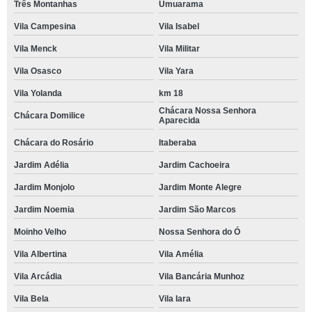
Três Montanhas
Umuarama
Vila Campesina
Vila Isabel
Vila Menck
Vila Militar
Vila Osasco
Vila Yara
Vila Yolanda
km 18
Chácara Nossa Senhora
Chácara Domilice
Aparecida
Chácara do Rosário
Itaberaba
Jardim Adélia
Jardim Cachoeira
Jardim Monjolo
Jardim Monte Alegre
Jardim Noemia
Jardim São Marcos
Moinho Velho
Nossa Senhora do Ó
Vila Albertina
Vila Amélia
Vila Arcádia
Vila Bancária Munhoz
Vila Bela
Vila Iara